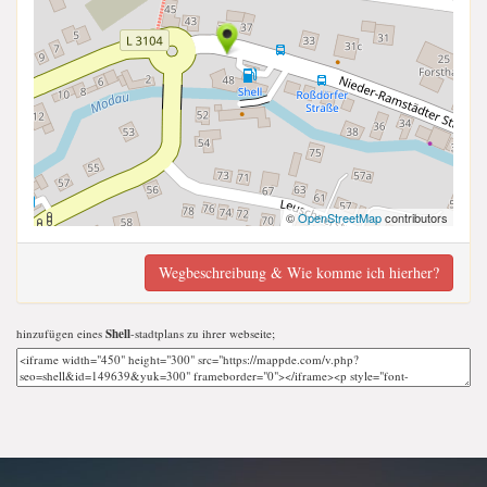
©
OpenStreetMap
contributors
Wegbeschreibung & Wie komme ich hierher?
hinzufügen eines
Shell
-stadtplans zu ihrer webseite;