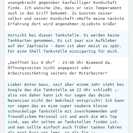
unangebracht gegenüber kaufwilliger Kundschaft
finde. Ich wünsche ihm, dass er sein Temperament
noch in den Griff bekommt. Zu Gunsten seiner
selbst und seiner Kundschaft.nHoffe meine nächste
Erfahrung dort wird angenehmer.nLiebste Grüße!
Vorsicht bei dieser Tankstelle. Es werden keine
Tankkarten genommen. Es ist zwar ein Aufkleber
auf der Zapfsäule - dann ist aber meist zu spät.
Für eine Shell Tankstelle einzigartig für mich.
„Geöffnet bis 0 Uhr“ - 23:40 Uhr Niemand da.
Öffnungszeiten nicht angepasst oder
Arbeitszeitbetrug seitens der Mitarbeiter?
Lieber Anton Gaus, seit über einem Jahr steht bei
Google das die Tankstelle um 22 Uhr schließt ;-
also von daher kann ich nur sagen das deine
Rezension nicht der Wahrheit entspricht! Ich kann
nur sagen das es eine super saubere kleine
schnuckelige Tankstelle mit zuvorkommenden und
freundlichem Personal ist und auch die WCs Top
sind, was ehr selten an Tankstellen finden ist.
und man sollte einfach auch früher tanken fahren
als erst kurz vor leer, so als Tip ;-