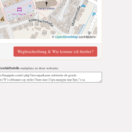
©
OpenStreetMap
contributors
Wegbeschreibung & Wie komme ich hierher?
eschäftsstelle
-stadtplans zu ihrer webseite;