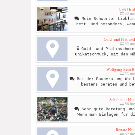
Café Herr
33 me
Mein Schwerter Lieblin
nett. Und besonders, wen
Gold- und Platinsc
33 me
Gold- und Platinschmie
Unikatschmuck, mit den M
Wolfgang Behr B
33 me
Bei der Bauberatung Wolf
bestens beraten und be
Schuhhaus Ha
56 me
Sehr gute Beratung und
Wenn man Einlagen für d
Renate Na
62 me