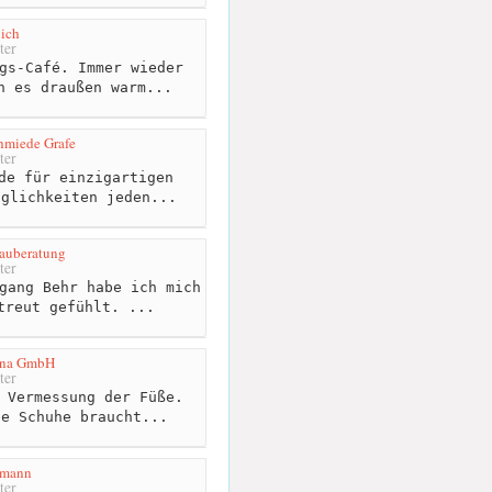
lich
ter
gs-Café. Immer wieder
n es draußen warm...
hmiede Grafe
ter
de für einzigartigen
öglichkeiten jeden...
auberatung
ter
gang Behr habe ich mich
treut gefühlt. ...
nna GmbH
ter
 Vermessung der Füße.
ie Schuhe braucht...
umann
ter