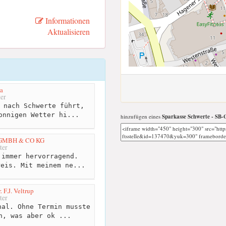
Informationen
Aktualisieren
a
er
 nach Schwerte führt,
onnigen Wetter hi...
hinzufügen eines
Sparkasse Schwerte - SB-G
GMBH & CO KG
ter
immer hervorragend.
reis. Mit meinem ne...
 F.J. Veltrup
ter
al. Ohne Termin musste
n, was aber ok ...