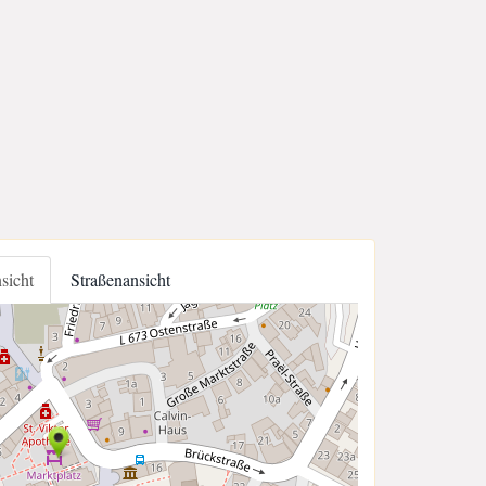
nsicht
Straßenansicht