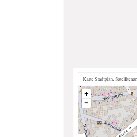
Karte Stadtplan, Satellitena
+
−