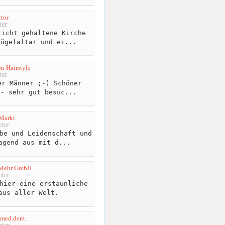
tor
ter
icht gehaltene Kirche
lügelaltar und ei...
on Hairstyle
ter
r Männer ;-) Schöner
 - sehr gut besuc...
Markt
ter
be und Leidenschaft und
agend aus mit d...
 Mehr GmbH
ter
hier eine erstaunliche
aus aller Welt.
med.dent.
ter