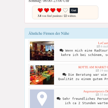
Sonntag: 06:00–23:00 Uhr
Gut
3.8
von fünf punkten /
22
wählen.
Ähnliche Firmen der Nähe
LoCant
6 met
Wenn mich eine Radtour
kehre ich bei schönem, s
KOTTE AM MARKT 
19 me
Die Beratung war wie 
Qualität zu einem gutem P
Augenarztpraxis Dr.
33 me
Sehr freundliches Person
ich ca 2 Stunden warte