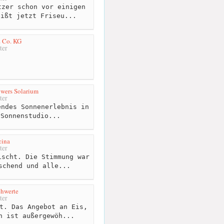
zer schon vor einigen
eißt jetzt Friseu...
 Co. KG
ter
wers Solarium
ter
ndes Sonnenerlebnis in
 Sonnenstudio...
cina
ter
scht. Die Stimmung war
schend und alle...
chwerte
ter
t. Das Angebot an Eis,
h ist außergewöh...