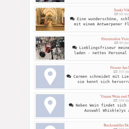
Sankt Vik
68 me
Eine wunderschöne, schl
mit einem Antwerpener F
Friseursalon Visi
90 me
Lieblingsfriseur meine
laden - nettes Personal
Friseur Am 
103 me
Carmen schneidet mit Lie
sie kennt sich hervorr
Vinum Wein und
104 me
Neben Wein findet sich 
Auswahl Whisk(e)ys 
Buckemüller Dr.
104 me