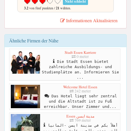
Nicht schlecht
3.2
von fünf punkten /
21
wählen.
Informationen Aktualisieren
Ähnliche Firmen der Nähe
Stadt Essen Karriere
0 meter
Die Stadt Essen bietet
zahlreiche Ausbildungs- und
Studienplätze an. Informieren Sie
...
Welcome Hotel Essen
242 meter
Das Hotel liegt sehr zentral
und die Altstadt ist zu Fuß
erreichbar. Unser Zimmer und...
Essen مدينة ايسن
769 meter
أهلاً بكم في مدينة ايسن -المانيا
التي تهتم بالعرب عامة وبالسوريين