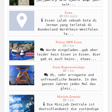
خاصة...
Essen
889 meter
Essen ialah sebuah kota di
Jerman yang terletak di
Bundesland Nordrhein-Westfalen.
Te...
Polizei NRW Essen
3 km
Wurde eingeladen..gab aber
leider kein Essen in Essen. Bier
gab es auch keins.. etwas...
Essen Başkonsolosluğu
3 km
Oh, sehr arrogante und
unfreundliche Beamte. In den
ganzen Jahren jedes Mal das
gleic...
Minijob-Zentrale
3 km
Die Minijob-Zentrale ist
deutschlandweit die zuständige