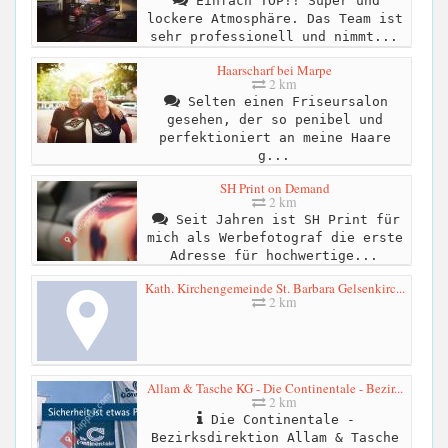
Einfach TOP!! Super und
lockere Atmosphäre. Das Team ist
sehr professionell und nimmt...
Haarscharf bei Marpe
2 km
Selten einen Friseursalon
gesehen, der so penibel und
perfektioniert an meine Haare
g...
SH Print on Demand
2 km
Seit Jahren ist SH Print für
mich als Werbefotograf die erste
Adresse für hochwertige...
Kath. Kirchengemeinde St. Barbara Gelsenkirc...
2 km
Allam & Tasche KG - Die Continentale - Bezir...
2 km
Die Continentale -
Bezirksdirektion Allam & Tasche