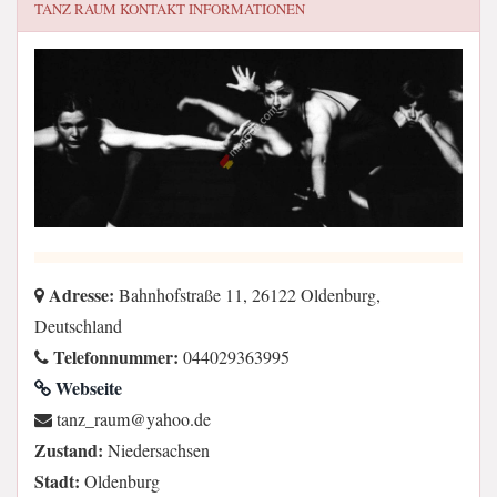
TANZ RAUM
KONTAKT INFORMATIONEN
Adresse:
Bahnhofstraße 11, 26122 Oldenburg,
Deutschland
Telefonnummer:
044029363995
Webseite
ed.oohay@muar_znat
Zustand:
Niedersachsen
Stadt:
Oldenburg