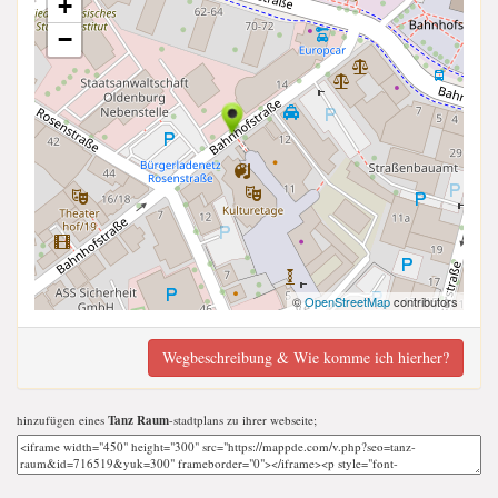
+
−
©
OpenStreetMap
contributors
Wegbeschreibung & Wie komme ich hierher?
hinzufügen eines
Tanz Raum
-stadtplans zu ihrer webseite;