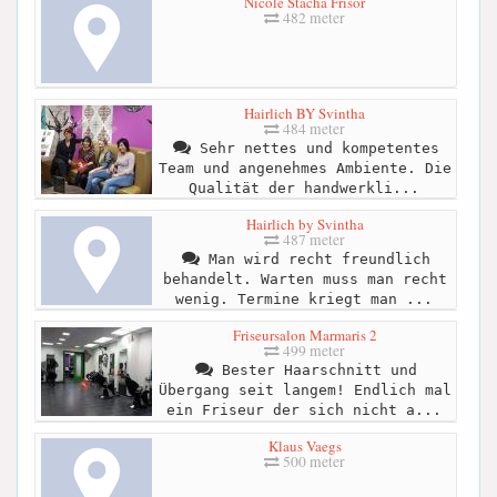
Nicole Stacha Frisör
482 meter
Hairlich BY Svintha
484 meter
Sehr nettes und kompetentes
Team und angenehmes Ambiente. Die
Qualität der handwerkli...
Hairlich by Svintha
487 meter
Man wird recht freundlich
behandelt. Warten muss man recht
wenig. Termine kriegt man ...
Friseursalon Marmaris 2
499 meter
Bester Haarschnitt und
Übergang seit langem! Endlich mal
ein Friseur der sich nicht a...
Klaus Vaegs
500 meter