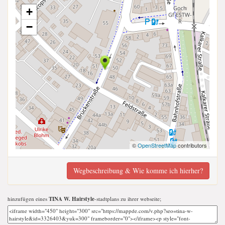
+
−
©
OpenStreetMap
contributors
Wegbeschreibung & Wie komme ich hierher?
hinzufügen eines
TINA W. Hairstyle
-stadtplans zu ihrer webseite;