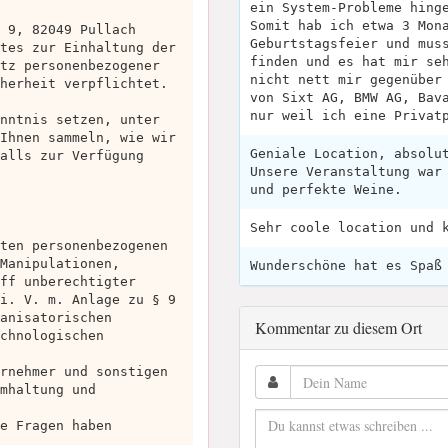
ein System-Probleme hing
Somit hab ich etwa 3 Mon
 9, 82049 Pullach
Geburtstagsfeier und mus
tes zur Einhaltung der
finden und es hat mir se
tz personenbezogener
nicht nett mir gegenüber
herheit verpflichtet.
von Sixt AG, BMW AG, Bav
nur weil ich eine Privat
nntnis setzen, unter
Ihnen sammeln, wie wir
Geniale Location, absolu
alls zur Verfügung
Unsere Veranstaltung war
und perfekte Weine.
Sehr coole location und 
ten personenbezogenen
Manipulationen,
Wunderschöne hat es Spaß
ff unberechtigter
i. V. m. Anlage zu § 9
anisatorischen
Kommentar zu diesem Ort
chnologischen
rnehmer und sonstigen
mhaltung und
e Fragen haben