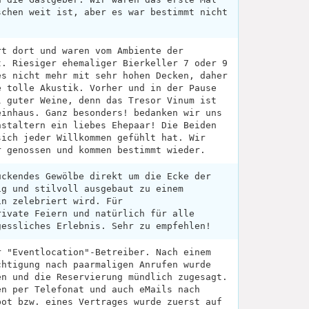
schen weit ist, aber es war bestimmt nicht
rt dort und waren vom Ambiente der
t. Riesiger ehemaliger Bierkeller 7 oder 9
es nicht mehr mit sehr hohen Decken, daher
e tolle Akustik. Vorher und in der Pause
l guter Weine, denn das Tresor Vinum ist
einhaus. Ganz besonders! bedanken wir uns
nstaltern ein liebes Ehepaar! Die Beiden
sich jeder Willkommen gefühlt hat. Wir
r genossen und kommen bestimmt wieder.
uckendes Gewölbe direkt um die Ecke der
ig und stilvoll ausgebaut zu einem
in zelebriert wird. Für
rivate Feiern und natürlich für alle
gessliches Erlebnis. Sehr zu empfehlen!
r "Eventlocation"-Betreiber. Nach einem
chtigung nach paarmaligen Anrufen wurde
en und die Reservierung mündlich zugesagt.
en per Telefonat und auch eMails nach
bot bzw. eines Vertrages wurde zuerst auf