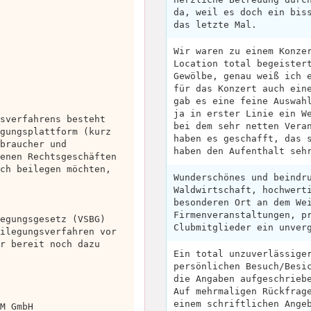
da, weil es doch ein bis
das letzte Mal.
Wir waren zu einem Konze
Location total begeister
Gewölbe, genau weiß ich 
für das Konzert auch ein
gab es eine feine Auswah
ja in erster Linie ein W
sverfahrens besteht
bei dem sehr netten Vera
gungsplattform (kurz
haben es geschafft, das 
braucher und
haben den Aufenthalt seh
enen Rechtsgeschäften
ch beilegen möchten,
Wunderschönes und beindr
Waldwirtschaft, hochwert
besonderen Ort an dem We
Firmenveranstaltungen, p
egungsgesetz (VSBG)
Clubmitglieder ein unver
ilegungsverfahren vor
r bereit noch dazu
Ein total unzuverlässige
persönlichen Besuch/Besi
die Angaben aufgeschrieb
Auf mehrmaligen Rückfrag
einem schriftlichen Ange
M GmbH