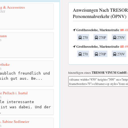
ng & Accessoires
Anweisungen Nach TRESOR 
ter
Personennahverkehr (ÖPNV)
Großhesselohe, Marienstraße
48
mann
270
270P
270V
m
Großhesselohe, Marienstraße
49
270
270P
270V
otheke
m
hinzufügen eines
TRESOR VINUM GmbH
-
aubluch freundlich und
sich gut aus. Be...
Pullach i. Isartal
m
le interessante
 ist was dabei. Und der
.
h. Sabine Sedlmeier
m