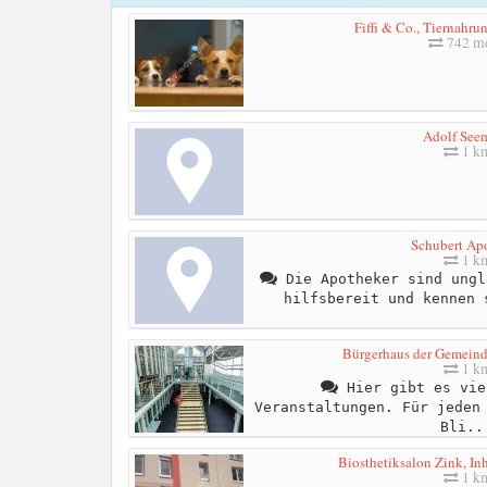
Fiffi & Co., Tiernahru
742 me
Adolf See
1 k
Schubert Ap
1 k
Die Apotheker sind ungl
hilfsbereit und kennen 
Bürgerhaus der Gemeinde 
1 k
Hier gibt es vie
Veranstaltungen. Für jeden
Bli..
Biosthetiksalon Zink, In
1 k