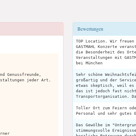
Bewertungen
TOP Location. Wir freuen
GASTMAHL Konzerte verans
die Besonderheit des Ort
Veranstaltungen mit GAST
bei München
nd Genussfreunde,
Sehr schöne Weihnachtsfe
staltungen jeder Art.
großartig und der Servic
etwas skeptisch, weil es
das ist jedoch fast nich
Transportorganisation. D
Toller Ort zum Feiern od
Personal und sehr gutes 
Das Gewölbe im "Untergru
stimmungsvolle Ereigniss
rner
herzliche Betreuung durc