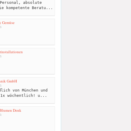
Personal, absolute
ie kompetente Beratu...
 & Gemüse
m
rinstallationen
m
chnik GmbH
m
lich von München und
 1x wöchentlich! u...
 Blumen Denk
m