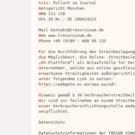
Sitz: Pullach im Isartal
Amtsgericht München
HRB 213 138
USt.ID.Nr.: DE 296024523
Mail
kontakt@tresorvinum.de
Web www.tresorvinum.de
Phone +49 (0)89 - 680 99 135
Für die Durchführung des Streitbeilegung
die Möglichkeit, die Online‐ Streitbeile
„OS‐Plattform“) als Anlaufstelle für Ver
Unternehmer, welche aus online geschloss
erwachsene Streitigkeiten außergerichtli
unter folgendem Link zu nutzen:
https://webgate.ec.europa.eu/odr.
Hinweis gemäß § 36 Verbraucherstreitbeil
Wir sind zur Teilnahme an einem Streitbe
einer Verbraucherschlichtungsstelle wede
verpflichtet.
Datenschutz
Datenschutzinformationen der TRESOR VINU