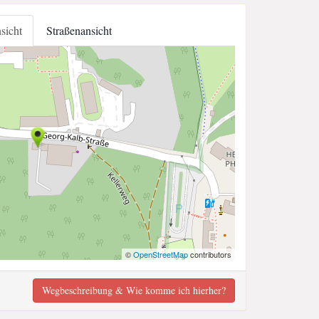
nsicht
Straßenansicht
©
OpenStreetMap
contributors
Wegbeschreibung & Wie komme ich hierher?