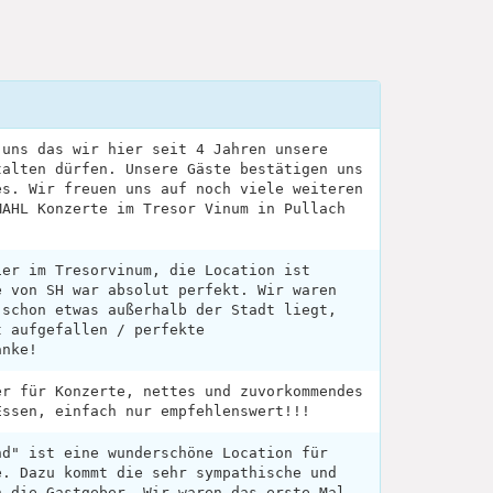
 uns das wir hier seit 4 Jahren unsere
talten dürfen. Unsere Gäste bestätigen uns
es. Wir freuen uns auf noch viele weiteren
MAHL Konzerte im Tresor Vinum in Pullach
ier im Tresorvinum, die Location ist
e von SH war absolut perfekt. Wir waren
 schon etwas außerhalb der Stadt liegt,
t aufgefallen / perfekte
anke!
er für Konzerte, nettes und zuvorkommendes
Essen, einfach nur empfehlenswert!!!
nd" ist eine wunderschöne Location für
e. Dazu kommt die sehr sympathische und
h die Gastgeber. Wir waren das erste Mal