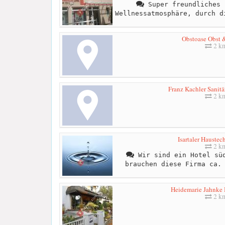
Super freundliches 
Wellnessatmosphäre, durch d
Obstoase Obst
2 k
Franz Kachler Sanitä
2 k
Isartaler Hauste
2 k
Wir sind ein Hotel süd
brauchen diese Firma ca.
Heidemarie Jahnke
2 k