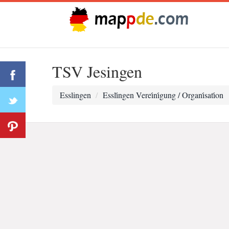
TSV Jesingen
Esslingen
Essli̇ngen Verei̇ni̇gung / Organi̇sati̇on