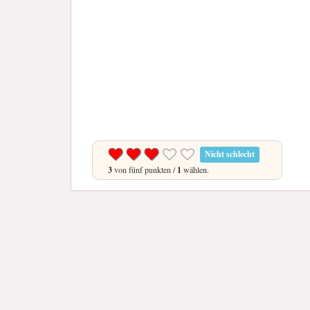
Nicht schlecht
3
von fünf punkten /
1
wählen.