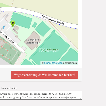
©
OpenStreetMap
contributors
Wegbeschreibung & Wie komme ich hierher?
u ihrer webseite;