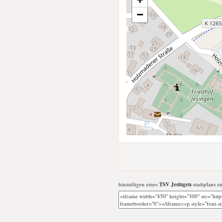
−
hinzufügen eines
TSV Jesingen
-stadtplans z