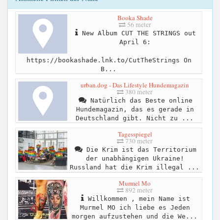
Booka Shade
56 meter
New Album CUT THE STRINGS out
April 6:
https://bookashade.lnk.to/CutTheStrings On
B...
urban.dog - Das Lifestyle Hundemagazin
380 meter
Natürlich das Beste online
Hundemagazin, das es gerade in
Deutschland gibt. Nicht zu ...
Tagesspiegel
730 meter
Die Krim ist das Territorium
der unabhängigen Ukraine!
Russland hat die Krim illegal ...
Murmel Mo
892 meter
Willkommen , mein Name ist
Murmel MO ich liebe es Jeden
morgen aufzustehen und die We...