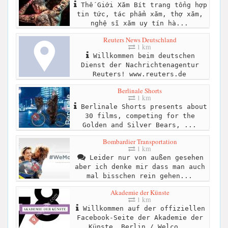
Thế Giới Xăm Bít trang tổng hợp
tin tức, tác phẩm xăm, thợ xăm,
nghệ sĩ xăm uy tín hà...
Reuters News Deutschland
1 km
Willkommen beim deutschen
Dienst der Nachrichtenagentur
Reuters! www.reuters.de
Berlinale Shorts
1 km
Berlinale Shorts presents about
30 films, competing for the
Golden and Silver Bears, ...
Bombardier Transportation
1 km
Leider nur von außen gesehen
aber ich denke mir dass man auch
mal bisschen rein gehen...
Akademie der Künste
1 km
Willkommen auf der offiziellen
Facebook-Seite der Akademie der
Künste, Berlin / Welco...