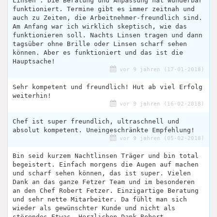
Linsen". Die Beratung und Anpassung hat wunderbar
funktioniert. Termine gibt es immer zeitnah und
auch zu Zeiten, die Arbeitnehmer-freundlich sind.
Am Anfang war ich wirklich skeptisch, wie das
funktionieren soll. Nachts Linsen tragen und dann
tagsüber ohne Brille oder Linsen scharf sehen
können. Aber es funktioniert und das ist die
Hauptsache!
vor 9 jahren (17-01-2018)
Sehr kompetent und freundlich! Hut ab viel Erfolg
weiterhin!
vor 9 jahren (16-02-2018)
Chef ist super freundlich, ultraschnell und
absolut kompetent. Uneingeschränkte Empfehlung!
vor 9 jahren (05-02-2018)
Bin seid kurzem Nachtlinsen Träger und bin total
begeistert. Einfach morgens die Augen auf machen
und scharf sehen können, das ist super. Vielen
Dank an das ganze Fetzer Team und im besonderen
an den Chef Robert Fetzer. Einzigartige Beratung
und sehr nette Mitarbeiter. Da fühlt man sich
wieder als gewünschter Kunde und nicht als
störendes Etwas. Herzlichen Dank Robert