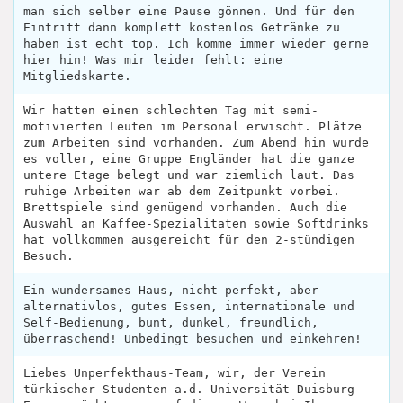
man sich selber eine Pause gönnen. Und für den
Eintritt dann komplett kostenlos Getränke zu
haben ist echt top. Ich komme immer wieder gerne
hier hin! Was mir leider fehlt: eine
Mitgliedskarte.
Wir hatten einen schlechten Tag mit semi-
motivierten Leuten im Personal erwischt. Plätze
zum Arbeiten sind vorhanden. Zum Abend hin wurde
es voller, eine Gruppe Engländer hat die ganze
untere Etage belegt und war ziemlich laut. Das
ruhige Arbeiten war ab dem Zeitpunkt vorbei.
Brettspiele sind genügend vorhanden. Auch die
Auswahl an Kaffee-Spezialitäten sowie Softdrinks
hat vollkommen ausgereicht für den 2-stündigen
Besuch.
Ein wundersames Haus, nicht perfekt, aber
alternativlos, gutes Essen, internationale und
Self-Bedienung, bunt, dunkel, freundlich,
überraschend! Unbedingt besuchen und einkehren!
Liebes Unperfekthaus-Team, wir, der Verein
türkischer Studenten a.d. Universität Duisburg-