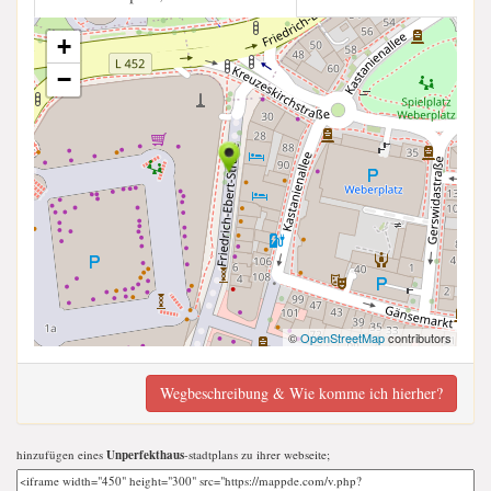
+
−
©
OpenStreetMap
contributors
Wegbeschreibung & Wie komme ich hierher?
hinzufügen eines
Unperfekthaus
-stadtplans zu ihrer webseite;