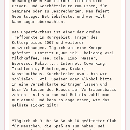
4000qm großen Künstlerdorf treffen sich
Privat- und Geschäftsleute zum Essen, für
Seminare oder zu Besprechungen. Man feiert
Geburtstage, Betriebsfeste, und wer will,
kann sogar übernachten.
Das Unperfekthaus ist einer der großen
Treffpunkte im Ruhrgebiet. Träger des
Kulturpreises 2007 und weiterer
Auszeichnungen. Täglich wie eine Kneipe
geöffnet. Eintritt 6,90€ inkl. beliebig viel
Milchkaffee, Tee, Cola, Limo, Wasser,
Espresso, Kakao,..., Internet, Coworking,
Tischtennis, Ruheliegen, Kicker,
Kunstkaufhaus, Kuschelecken uvm.. bis wir
schließen. Evtl. Speisen oder Alkohol bitte
in eine Verzehrkarte eintragen lassen und
beim Verlassen des Hauses auf Vertrauensbasis
zahlen - All-you-can-eat-Buffets zahlt man
nur einmal und kann solange essen, wie das
gelöste Ticket gilt!
"Täglich ab 9 Uhr Sa-So ab 10 geöffneter Club
für Menschen, die Spaß am Tun haben. Bei