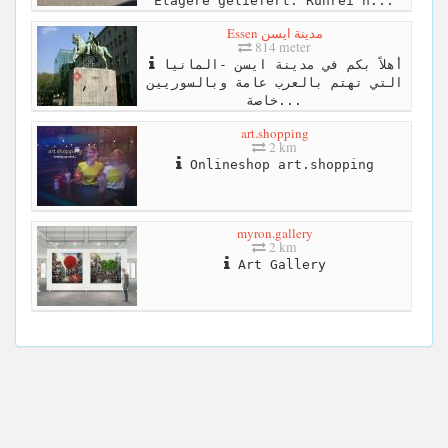
Etagere geliefert. Rührei h...
Essen مدينة ايسن
814 meter
أهلاً بكم في مدينة ايسن -المانيا
التي تهتم بالعرب عامة وبالسوريين
خاصة...
art.shopping
2 km
Onlineshop art.shopping
myron.gallery
2 km
Art Gallery