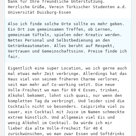
Dank für Ihre freundliche Unterstützung.
Herzliche Grüße, Verein Türkischer Studenten a.d.
Universität Duisburg-Essen
Also ich finde solche Orte sollte es mehr geben.
Ein Ort zum gemeinsamen Treffen, ob Lernen,
gemeinsam tüfteln, spielen oder Kreativ werden.
Nettes Personal und Selbstbedienung an den
Getränkeautomaten. Alles beruht auf Respekt,
Vertrauen und Gemeinschaftssinn. Preise finde ich
fair.
Eigentlich eine super Location, wo ich gerne auch
mal etwas mehr Zeit verbringe. Allerdings hat das
Haus viel von seinem früheren Charme verloren,
seit man mehr auf Co-working setzt. Die neue
Volle-Freiheit wo man für 69 € Essen, trinken,
Alkohol bekommt, lohnt sich quasi, nur wenn den
kompletten Tag da verbringt. Und leider sind die
Cocktails nicht so besonders. Caipirinha viel zu
sauer, ein Cocktail mit Juice im Namen schmeckte
extrem künstlich. Und allgemein viel Eis und
wenig Alkohol im Cocktail. Da würde ich mir
lieber die alte Volle-Freiheit für 40 €
zurückwünschen, wo man zwar Essen und Softdrinks