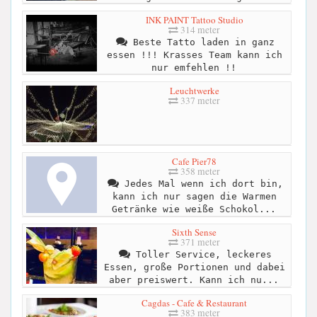
INK PAINT Tattoo Studio
314 meter
Beste Tatto laden in ganz
essen !!! Krasses Team kann ich
nur emfehlen !!
Leuchtwerke
337 meter
Cafe Pier78
358 meter
Jedes Mal wenn ich dort bin,
kann ich nur sagen die Warmen
Getränke wie weiße Schokol...
Sixth Sense
371 meter
Toller Service, leckeres
Essen, große Portionen und dabei
aber preiswert. Kann ich nu...
Cagdas - Cafe & Restaurant
383 meter