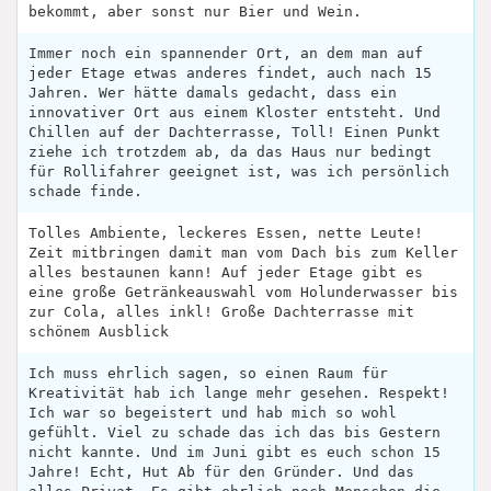
bekommt, aber sonst nur Bier und Wein.
Immer noch ein spannender Ort, an dem man auf
jeder Etage etwas anderes findet, auch nach 15
Jahren. Wer hätte damals gedacht, dass ein
innovativer Ort aus einem Kloster entsteht. Und
Chillen auf der Dachterrasse, Toll! Einen Punkt
ziehe ich trotzdem ab, da das Haus nur bedingt
für Rollifahrer geeignet ist, was ich persönlich
schade finde.
Tolles Ambiente, leckeres Essen, nette Leute!
Zeit mitbringen damit man vom Dach bis zum Keller
alles bestaunen kann! Auf jeder Etage gibt es
eine große Getränkeauswahl vom Holunderwasser bis
zur Cola, alles inkl! Große Dachterrasse mit
schönem Ausblick
Ich muss ehrlich sagen, so einen Raum für
Kreativität hab ich lange mehr gesehen. Respekt!
Ich war so begeistert und hab mich so wohl
gefühlt. Viel zu schade das ich das bis Gestern
nicht kannte. Und im Juni gibt es euch schon 15
Jahre! Echt, Hut Ab für den Gründer. Und das