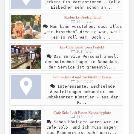
leckere Eis Variantionen . Tolle
Eisbecher sehr schön an...
Starbucks Deutschland
144 meter
Man kann verstehen, dass alles
„ein bisschen“ dreckig war, weil
es so voll war. Doch ...
Eis-Cafe Konditorei Perfekt
201 meter
Das Service Personal ähnelt
dem Aufnahme Lager in Damaskus,
der Service ist grauenvol...
Forum Kunst und Architektur Essen
265 meter
Interessante, wechselnde
Ausstellungen bekannter und
unbekannter Künstler - aus der
R...
Cafe Solo Loft Essen Kennedyplatz
312 meter
Schon häufiger waren wir im
Café Solo, und ich muss sagen,
das Ergebnis ist sehr gemi...