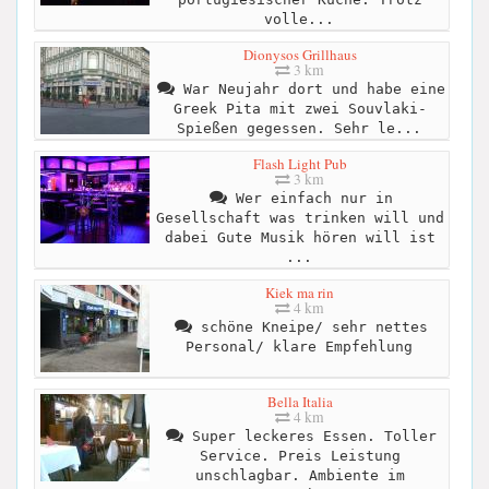
volle...
Dionysos Grillhaus
3 km
War Neujahr dort und habe eine
Greek Pita mit zwei Souvlaki-
Spießen gegessen. Sehr le...
Flash Light Pub
3 km
Wer einfach nur in
Gesellschaft was trinken will und
dabei Gute Musik hören will ist
...
Kiek ma rin
4 km
schöne Kneipe/ sehr nettes
Personal/ klare Empfehlung
Bella Italia
4 km
Super leckeres Essen. Toller
Service. Preis Leistung
unschlagbar. Ambiente im