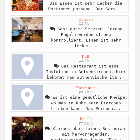
Das Essen ist sehr Lecker die
Portionen passend. Der Serv...
Diosmos
3 km
Sehr guter Service. Corona
Regeln werden streng
kontrolliert. Essen ist sehr
lecker...
Trulli
3 km
Das Restaurant ist eine
Instution in Gelsenkirchen. Hier
bekommt man authentische ita...
Friesenstube
3 km
Es ist eine gemütliche Kneipe;
wo man in Ruhe sein Bierchen
trinken kann. Das Persona...
Bei Gil
3 km
Kleines aber feines Restaurant
mit hervorragender,
portugiesischer Küche. Trotz