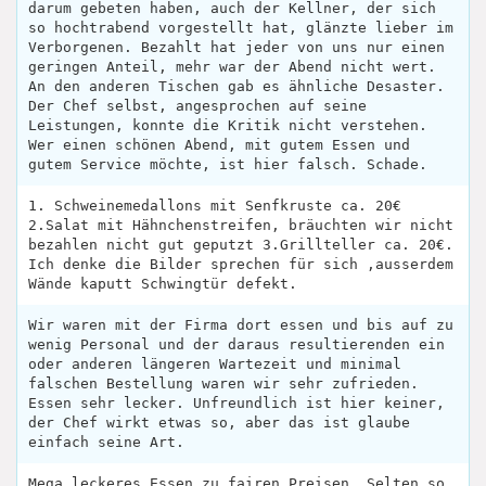
darum gebeten haben, auch der Kellner, der sich
so hochtrabend vorgestellt hat, glänzte lieber im
Verborgenen. Bezahlt hat jeder von uns nur einen
geringen Anteil, mehr war der Abend nicht wert.
An den anderen Tischen gab es ähnliche Desaster.
Der Chef selbst, angesprochen auf seine
Leistungen, konnte die Kritik nicht verstehen.
Wer einen schönen Abend, mit gutem Essen und
gutem Service möchte, ist hier falsch. Schade.
1. Schweinemedallons mit Senfkruste ca. 20€
2.Salat mit Hähnchenstreifen, bräuchten wir nicht
bezahlen nicht gut geputzt 3.Grillteller ca. 20€.
Ich denke die Bilder sprechen für sich ,ausserdem
Wände kaputt Schwingtür defekt.
Wir waren mit der Firma dort essen und bis auf zu
wenig Personal und der daraus resultierenden ein
oder anderen längeren Wartezeit und minimal
falschen Bestellung waren wir sehr zufrieden.
Essen sehr lecker. Unfreundlich ist hier keiner,
der Chef wirkt etwas so, aber das ist glaube
einfach seine Art.
Mega leckeres Essen zu fairen Preisen. Selten so