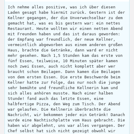
Ich nehme alles positive, was ich über diesen
Laden gesagt habe hiermit zurück. Gestern ist der
Kellner gegangen, der die Unverwechselbar zu dem
gemacht hat, was es bis gestern war: ein nettes
Restaurant. Heute wollten wir einen netten Abend
mit Freunden haben und das ist daraus geworden:
der Empfang war freundlich, der neue Kellner,
vermeintlich abgeworben aus einem anderen großen
Haus, brachte die Getränke, dann ward er nicht
mehr gesehen. Nach 1,5 Stunden kam das erste von
fünf Essen, teilweise, 10 Minuten später kamen
noch zwei Essen, auch nicht komplett aber wer
braucht schon Beilagen. Dann kamen die Beilagen
von dem ersten Essen. Die erste Beschwerde beim
Kellner hatte zur Folge, das nur noch die junge
sehr bemühte und freundliche Kellnerin kam und
sich alles anhören musste. Nach einer halben
Stunde! fand auch das letzte Essen, eine
halbfertige Pizza, den Weg zum Tisch. Der Abend
war gelaufen. Die Kellnerin überbrachte die
Nachricht, wir bekommen jeder ein Getränk! Danach
wurde eine Nachtischplatte vom Haus gebracht. Die
haben wir abgelehnt, uns war alles vergangen. Der
Chef selbst hat sich nicht gezeigt obwohl wir