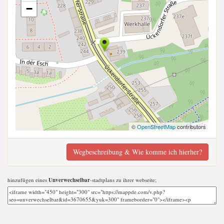
−
©
OpenStreetMap
contributors
Wegbeschreibung & Wie komme ich hierher?
hinzufügen eines
Unverwechselbar
-stadtplans zu ihrer webseite;