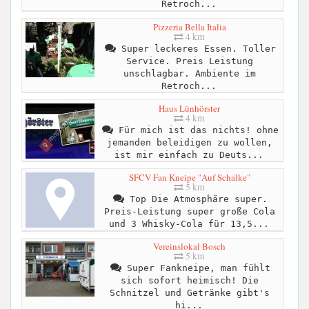
Retroch...
Pizzeria Bella Italia
4 km
Super leckeres Essen. Toller
Service. Preis Leistung
unschlagbar. Ambiente im
Retroch...
Haus Lünhörster
4 km
Für mich ist das nichts! ohne
jemanden beleidigen zu wollen,
ist mir einfach zu Deuts...
SFCV Fan Kneipe "Auf Schalke"
5 km
Top Die Atmosphäre super.
Preis-Leistung super große Cola
und 3 Whisky-Cola für 13,5...
Vereinslokal Bosch
5 km
Super Fankneipe, man fühlt
sich sofort heimisch! Die
Schnitzel und Getränke gibt's
hi...