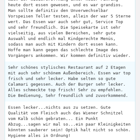
heute dort essen gewesen, und es war grandios.
Man sollte definitiv den Unverwechselbar
Vorspeisen Teller testen, allein der war 5 Sterne
wert. Das Essen war auch sehr gut, Service Top
und sehr freundlich. Die Speisekarte ist sehr
vielseitig, aus vielen Bereichen, sehr gute
Auswahl und endlich mal Kindgerechte Menüs,
sodass man auch mit Kindern dort essen kann.
Hoffe man kann gegen das schlechte Image des
Vorgängers ankommen. Wir kommen definitiv wieder.
Sehr schönes stylisches Restaurant auf 2 Etagen
mit auch sehr schönem Außenbereich. Essen war top
frisch und sehr lecker. Habe selten so gute
Calamari gegessen. Auch der Burger sehr lecker.
Alles schmeckte top frisch! Sehr zu empfehlen.
Die Bedienung, Sehr freundlich und zuvorkommend.
Essen lecker...nichts aus zu setzen. Gute
Qualität vom Fleisch auch das Wiener Schnitzel
vom Kalb schön gebraten... Ein Punkt
Abzug...sagen wir mal so...ein paar Kleinigkeiten
könnten sauberer sein! Optik halt nicht so schön.
Hygiene alles in Ordnung!