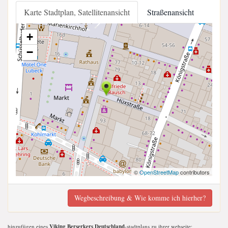
Karte Stadtplan, Satellitenansicht
Straßenansicht
+
−
©
OpenStreetMap
contributors
Wegbeschreibung & Wie komme ich hierher?
hinzufügen eines
Viking Berserkers Deutschland
-stadtplans zu ihrer webseite;