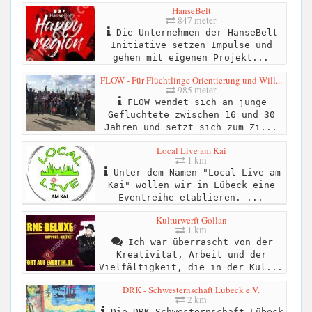
HanseBelt
847 meter
Die Unternehmen der HanseBelt
Initiative setzen Impulse und
gehen mit eigenen Projekt...
FLOW - Für Flüchtlinge Orientierung und Will...
985 meter
FLOW wendet sich an junge
Geflüchtete zwischen 16 und 30
Jahren und setzt sich zum Zi...
Local Live am Kai
1 km
Unter dem Namen "Local Live am
Kai" wollen wir in Lübeck eine
Eventreihe etablieren. ...
Kulturwerft Gollan
1 km
Ich war überrascht von der
Kreativität, Arbeit und der
Vielfältigkeit, die in der Kul...
DRK - Schwesternschaft Lübeck e.V.
2 km
Die DRK-Schwesternschaft Lübeck