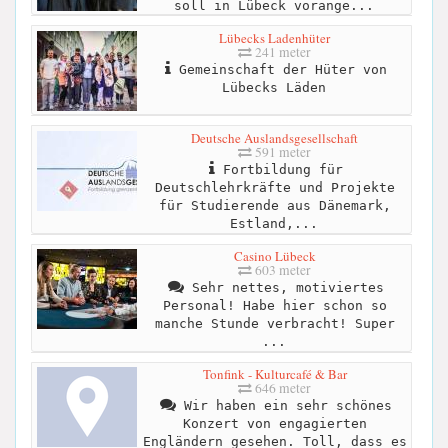
soll in Lübeck vorange...
Lübecks Ladenhüter
241 meter
Gemeinschaft der Hüter von
Lübecks Läden
Deutsche Auslandsgesellschaft
591 meter
Fortbildung für
Deutschlehrkräfte und Projekte
für Studierende aus Dänemark,
Estland,...
Casino Lübeck
603 meter
Sehr nettes, motiviertes
Personal! Habe hier schon so
manche Stunde verbracht! Super
...
Tonfink - Kulturcafé & Bar
646 meter
Wir haben ein sehr schönes
Konzert von engagierten
Engländern gesehen. Toll, dass es