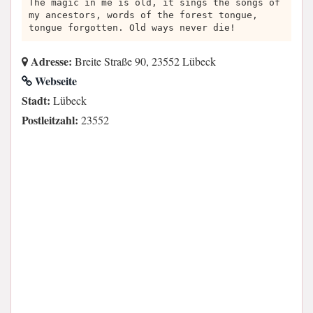
The magic in me is old, it sings the songs of
my ancestors, words of the forest tongue,
tongue forgotten. Old ways never die!
Adresse:
Breite Straße 90, 23552 Lübeck
Webseite
Stadt:
Lübeck
Postleitzahl:
23552