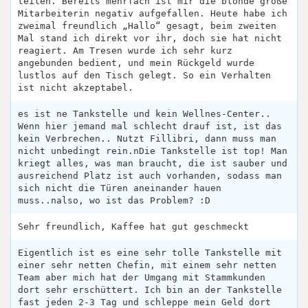
teilen. Bereits mehrfach ist mir die blonde große
Mitarbeiterin negativ aufgefallen. Heute habe ich
zweimal freundlich „Hallo“ gesagt, beim zweiten
Mal stand ich direkt vor ihr, doch sie hat nicht
reagiert. Am Tresen wurde ich sehr kurz
angebunden bedient, und mein Rückgeld wurde
lustlos auf den Tisch gelegt. So ein Verhalten
ist nicht akzeptabel.
es ist ne Tankstelle und kein Wellnes-Center..
Wenn hier jemand mal schlecht drauf ist, ist das
kein Verbrechen.. Nutzt Fillibri, dann muss man
nicht unbedingt rein.nDie Tankstelle ist top! Man
kriegt alles, was man braucht, die ist sauber und
ausreichend Platz ist auch vorhanden, sodass man
sich nicht die Türen aneinander hauen
muss..nalso, wo ist das Problem? :D
Sehr freundlich, Kaffee hat gut geschmeckt
Eigentlich ist es eine sehr tolle Tankstelle mit
einer sehr netten Chefin, mit einem sehr netten
Team aber mich hat der Umgang mit Stammkunden
dort sehr erschüttert. Ich bin an der Tankstelle
fast jeden 2-3 Tag und schleppe mein Geld dort