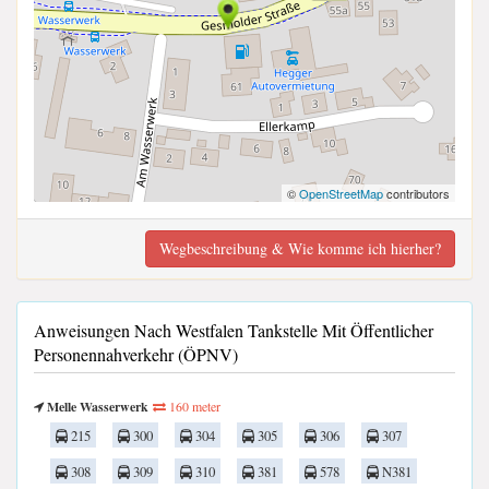
©
OpenStreetMap
contributors
Wegbeschreibung & Wie komme ich hierher?
Anweisungen Nach Westfalen Tankstelle Mit Öffentlicher
Personennahverkehr (ÖPNV)
Melle Wasserwerk
160 meter
215
300
304
305
306
307
308
309
310
381
578
N381