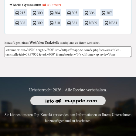
Melle Gymnasium
430 meter
215
300
304
305
306
307
308
309
310
381
N309
N381
hinzufügen eines
Westfalen Tankstelle
-stadtplans zu ihrer webseite;
Urheberrecht 2026 | Alle Rechte vorbehalten.
Sie können unseren Top-Kontakt verwenden, um Informationen zu Ihrem Unternehmen
hinzuzufügen und zu bearbeiten.