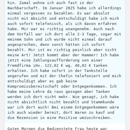
hin. Zumal wohne ich auch fast in der
Nachbarschaft. Im Januar 2025 habe ich allerdings
einmal vergessen zu bezahlen. Es war absolut
nicht mit Absicht und entschuldigt habe ich mich
auch sofort telefonisch, als ich davon erfahren
habe. Mir war es richtig unangenehm. Auch nach
dem Vorfall war ich dort alle 2-3 Tage, sogar mit
meinem Sohn und ich wurde nicht einmal darauf
angesprochen, denn sonst hätten ich sofort
bezahlt. Mir ist es richtig peinlich aber nicht
meine Art! Jetzt kommt aber der Hammer! Ich habe
jetzt eine Zahlungsaufforderung von einer
Fremdfirma iHv. 122,02 € wg. 40,02 € tanken
erhalten. Ich habe sofort in der Tankstelle
angerufen und mit der Chefin telefoniert und mich
entschuldigt aber es gab keine
Kompromissbereitschaft oder Entgegenkommen. Ich
habe meine Lehre da raus gezogen aber Tanken
werden ich dort nicht mehr. Wie gesagt, ich habe
nicht absichtlich nicht bezahlt und Stammkunde
war ich dort auch! Bei einem Entgegenkommen wäre
ich auch wieder bereit, dort Waren zu kauf und
die Rezension in eine Positive umzuschreiben.
Guten Morgen die Bedienstete Frau heute war