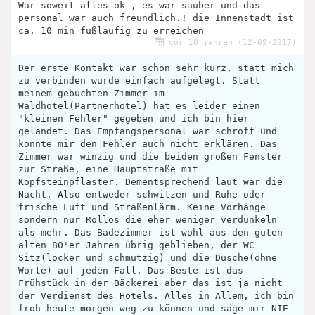
War soweit alles ok , es war sauber und das
personal war auch freundlich.! die Innenstadt ist
ca. 10 min fußläufig zu erreichen
vor 10 jahren (12-09-2017)
Der erste Kontakt war schon sehr kurz, statt mich
zu verbinden wurde einfach aufgelegt. Statt
meinem gebuchten Zimmer im
Waldhotel(Partnerhotel) hat es leider einen
"kleinen Fehler" gegeben und ich bin hier
gelandet. Das Empfangspersonal war schroff und
konnte mir den Fehler auch nicht erklären. Das
Zimmer war winzig und die beiden großen Fenster
zur Straße, eine Hauptstraße mit
Kopfsteinpflaster. Dementsprechend laut war die
Nacht. Also entweder schwitzen und Ruhe oder
frische Luft und Straßenlärm. Keine Vorhänge
sondern nur Rollos die eher weniger verdunkeln
als mehr. Das Badezimmer ist wohl aus den guten
alten 80'er Jahren übrig geblieben, der WC
Sitz(locker und schmutzig) und die Dusche(ohne
Worte) auf jeden Fall. Das Beste ist das
Frühstück in der Bäckerei aber das ist ja nicht
der Verdienst des Hotels. Alles in Allem, ich bin
froh heute morgen weg zu können und sage mir NIE