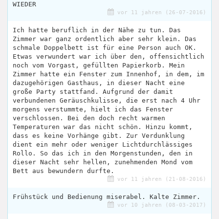
WIEDER
vor 11 jahren (26-07-2016)
Ich hatte beruflich in der Nähe zu tun. Das
Zimmer war ganz ordentlich aber sehr klein. Das
schmale Doppelbett ist für eine Person auch OK.
Etwas verwundert war ich über den, offensichtlich
noch vom Vorgast, gefüllten Papierkorb. Mein
Zimmer hatte ein Fenster zum Innenhof, in dem, im
dazugehörigen Gasthaus, in dieser Nacht eine
große Party stattfand. Aufgrund der damit
verbundenen Geräuschkulisse, die erst nach 4 Uhr
morgens verstummte, hielt ich das Fenster
verschlossen. Bei den doch recht warmen
Temperaturen war das nicht schön. Hinzu kommt,
dass es keine Vorhänge gibt. Zur Verdunklung
dient ein mehr oder weniger Lichtdurchlässiges
Rollo. So das ich in den Morgenstunden, den in
dieser Nacht sehr hellen, zunehmenden Mond vom
Bett aus bewundern durfte.
vor 11 jahren (21-08-2016)
Frühstück und Bedienung miserabel. Kalte Zimmer.
vor 10 jahren (08-03-2017)