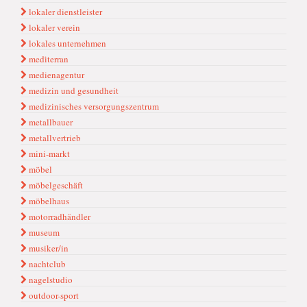
lokaler dienstleister
lokaler verein
lokales unternehmen
medi̇terran
medienagentur
medizin und gesundheit
medizinisches versorgungszentrum
metallbauer
metallvertrieb
mini-markt
möbel
möbelgeschäft
möbelhaus
motorradhändler
museum
musiker/in
nachtclub
nagelstudio
outdoor-sport