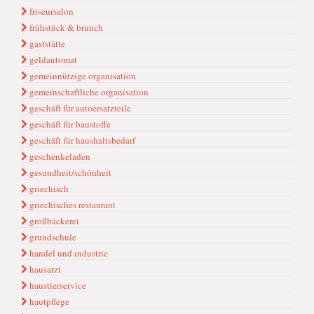
friseursalon
frühstück & brunch
gaststätte
geldautomat
gemeinnützige organisation
gemeinschaftliche organisation
geschäft für autoersatzteile
geschäft für baustoffe
geschäft für haushaltsbedarf
geschenkeladen
gesundheit/schönheit
griechisch
griechisches restaurant
großbäckerei
grundschule
handel und ındustrie
hausarzt
haustierservice
hautpflege