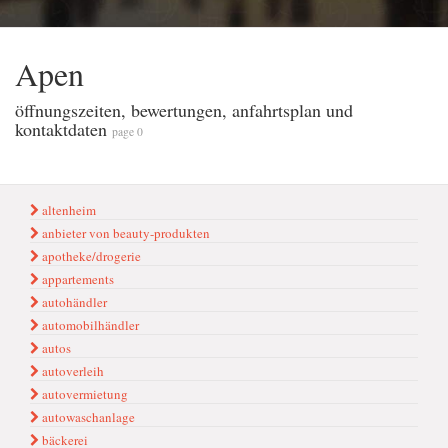
Apen
öffnungszeiten, bewertungen, anfahrtsplan und
kontaktdaten
page 0
altenheim
anbieter von beauty-produkten
apotheke/drogerie
appartements
autohändler
automobilhändler
autos
autoverleih
autovermietung
autowaschanlage
bäckerei