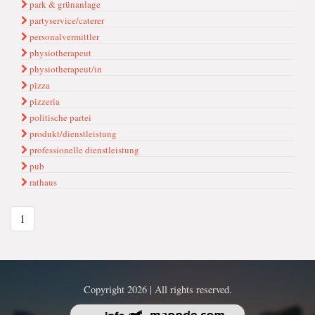
park & grünanlage
partyservice/caterer
personalvermittler
physiotherapeut
physiotherapeut/in
pi̇zza
pizzeria
politische partei
produkt/dienstleistung
professionelle dienstleistung
pub
rathaus
1
Copyright 2026 | All rights reserved.