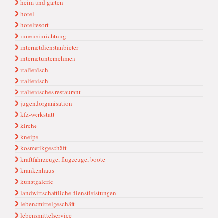
heim und garten
hotel
hotelresort
ınneneinrichtung
ınternetdienstanbieter
ınternetunternehmen
ıtali̇eni̇sch
ıtalienisch
ıtalienisches restaurant
jugendorganisation
kfz-werkstatt
kirche
kneipe
kosmetikgeschäft
kraftfahrzeuge, flugzeuge, boote
krankenhaus
kunstgalerie
landwirtschaftliche dienstleistungen
lebensmittelgeschäft
lebensmittelservice