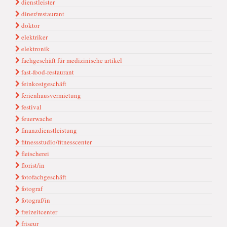
dienstleister
diner/restaurant
doktor
elektriker
elektronik
fachgeschäft für medizinische artikel
fast-food-restaurant
feinkostgeschäft
ferienhausvermietung
festival
feuerwache
finanzdienstleistung
fitnessstudio/fitnesscenter
fleischerei
florist/in
fotofachgeschäft
fotograf
fotograf/in
freizeitcenter
friseur