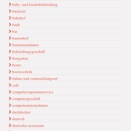
baby- und kinderbekleidung
bäckerei̇
bahnhof
bank
bar
bauernhof
bauunternehmen
bekleidungsgeschäft
biergarten
bistro
bootsverleih
bühne und veranstaltungsort
café
computer-reparaturservice
computergeschäft
computerunternehmen
dachdecker
deutsch
deutsches restaurant