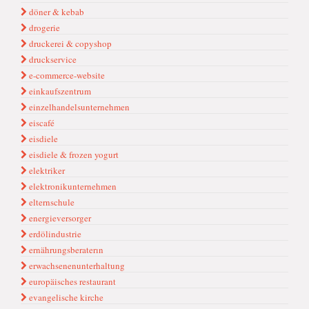
döner & kebab
drogerie
druckerei & copyshop
druckservice
e-commerce-website
einkaufszentrum
einzelhandelsunternehmen
eiscafé
eisdiele
eisdiele & frozen yogurt
elektriker
elektronikunternehmen
elternschule
energieversorger
erdölindustrie
ernährungsberaterın
erwachsenenunterhaltung
europäisches restaurant
evangelische kirche