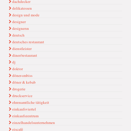
dachdecker
delikatessen
design und mode
designer
designerın
deutsch
deutsches restaurant
dienstleister
diner/restaurant
dj
doktor
döner-ımbiss
döner & kebab
drogerie
druckservice
ehrenamtliche tätigkeit
einkaufsviertel
einkaufszentrum
einzelhandelsunternehmen
eiscafé