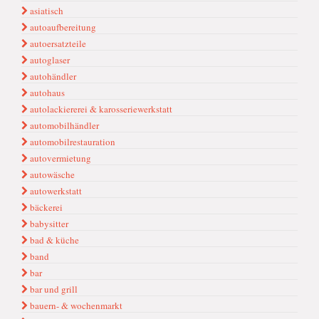
asiatisch
autoaufbereitung
autoersatzteile
autoglaser
autohändler
autohaus
autolackiererei & karosseriewerkstatt
automobilhändler
automobilrestauration
autovermietung
autowäsche
autowerkstatt
bäckerei
babysitter
bad & küche
band
bar
bar und grill
bauern- & wochenmarkt