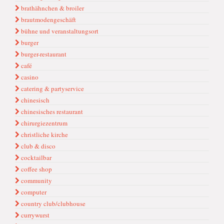
brathähnchen & broiler
brautmodengeschäft
bühne und veranstaltungsort
burger
burger-restaurant
café
casino
catering & partyservice
chinesisch
chinesisches restaurant
chirurgiezentrum
christliche kirche
club & disco
cocktailbar
coffee shop
community
computer
country club/clubhouse
currywurst