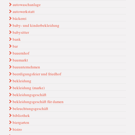
autowaschanlage
autowerkstatt
bäckerei
baby- und kinderbekleidung
babysitter
bank
bar
bauernhof
baumarkt
bauunternehmen
beerdigungsfeier und friedhof
bekleidung
bekleidung (marke)
bekleidungsgeschäft
bekleidungsgeschäft für damen
beleuchtungsgeschäft
bibliothek
biergarten
bistro