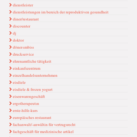
dienstleister
dienstleistungen im bereich der reproduktiven gesundheit
diner/restaurant
discounter
dj
doktor
döner-ımbiss
druckservice
ehrenamtliche tätigkeit
einkaufszentrum
einzelhandelsunternehmen
eisdiele
eisdiele & frozen yogurt
eisenwarengeschäft
ergotherapeutın
erste-hilfe-kurs
europäisches restaurant
fachanwalt/-anwältin für vertragsrecht
fachgeschäft für medizinische artikel