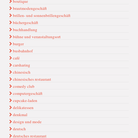
boutique
brautmodengeschäft
brillen- und sonnenbrillengeschäft
büchergeschäft
buchhandlung
bühne und veranstaltungsort
burger
busbahnhof
café
carsharing
chinesisch
chinesisches restaurant
comedy club
computergeschäft
cupcake-laden
delikatessen
denkmal
design und mode
deutsch
deutsches restaurant