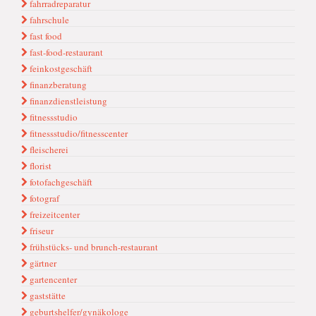
fahrradreparatur
fahrschule
fast food
fast-food-restaurant
feinkostgeschäft
finanzberatung
finanzdienstleistung
fitnessstudio
fitnessstudio/fitnesscenter
fleischerei
florist
fotofachgeschäft
fotograf
freizeitcenter
friseur
frühstücks- und brunch-restaurant
gärtner
gartencenter
gaststätte
geburtshelfer/gynäkologe