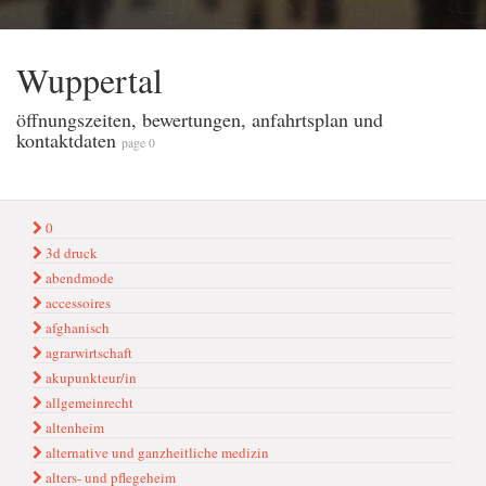
Wuppertal
öffnungszeiten, bewertungen, anfahrtsplan und
kontaktdaten
page 0
0
3d druck
abendmode
accessoires
afghanisch
agrarwirtschaft
akupunkteur/in
allgemeinrecht
altenheim
alternative und ganzheitliche medizin
alters- und pflegeheim