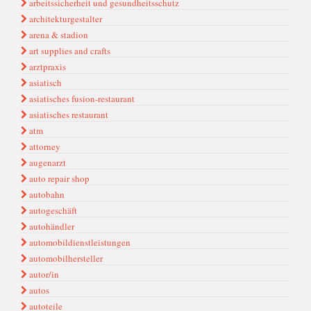
arbeitssicherheit und gesundheitsschutz
architekturgestalter
arena & stadion
art supplies and crafts
arztpraxis
asiatisch
asiatisches fusion-restaurant
asiatisches restaurant
atm
attorney
augenarzt
auto repair shop
autobahn
autogeschäft
autohändler
automobildienstleistungen
automobilhersteller
autor/in
autos
autoteile