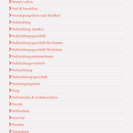
beauty salon
bed & breakfast
beerdigungsfeier und friedhof
bekleidung
bekleidung (marke)
bekleidungsgeschäft
bekleidungsgeschäft für damen
bekleidungsgeschäft für herren
bekleidungsunternehmen
bekleidungsvertrieb
beleuchtung
beleuchtungsgeschäft
beratungsagentur
berg
bettwäsche & wohntextilien
bezirk
bibliothek
bier bar
bierbar
biergarten