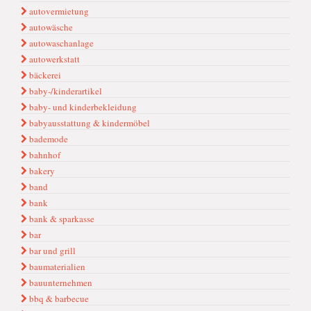
autovermietung
autowäsche
autowaschanlage
autowerkstatt
bäckerei
baby-/kinderartikel
baby- und kinderbekleidung
babyausstattung & kindermöbel
bademode
bahnhof
bakery
band
bank
bank & sparkasse
bar
bar und grill
baumaterialien
bauunternehmen
bbq & barbecue