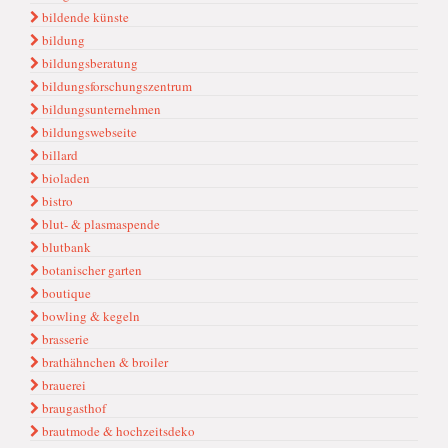
bildende künste
bildung
bildungsberatung
bildungsforschungszentrum
bildungsunternehmen
bildungswebseite
billard
bioladen
bistro
blut- & plasmaspende
blutbank
botanischer garten
boutique
bowling & kegeln
brasserie
brathähnchen & broiler
brauerei
braugasthof
brautmode & hochzeitsdeko