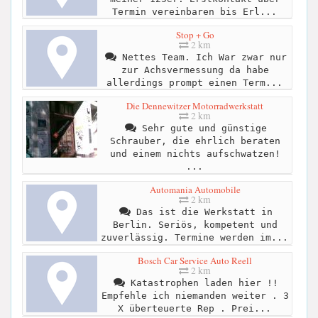
Termin vereinbaren bis Erl...
Stop + Go
2 km
Nettes Team. Ich War zwar nur
zur Achsvermessung da habe
allerdings prompt einen Term...
Die Dennewitzer Motorradwerkstatt
2 km
Sehr gute und günstige
Schrauber, die ehrlich beraten
und einem nichts aufschwatzen!
...
Automania Automobile
2 km
Das ist die Werkstatt in
Berlin. Seriös, kompetent und
zuverlässig. Termine werden im...
Bosch Car Service Auto Reell
2 km
Katastrophen laden hier !!
Empfehle ich niemanden weiter . 3
X überteuerte Rep . Prei...