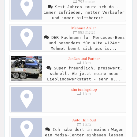
793 meter
Seit Jahren kaufe ich da ..
immer zufrieden, netter Verkäufer
und immer hilfsbereit.....
Mehmet Arslan
883 meter
DER Fachmann für Mercedes-Benz
und besonders für alte w124er
Mehmet kennt sich aus is...
Jenßen und Partner
1 km
Super freundlich, preiswert,
schnell. Ab jetzt meine neue
Lieblingswerkstatt - sehr e...
sim tuningshop
1 km
Auto HiFi Süd
1 km
Ich habe dort in meinen Wagen
ein Media-Center einbauen lassen