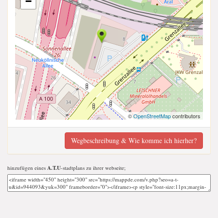
−
©
OpenStreetMap
contributors
Wegbeschreibung & Wie komme ich hierher?
hinzufügen eines
A.T.U
-stadtplans zu ihrer webseite;