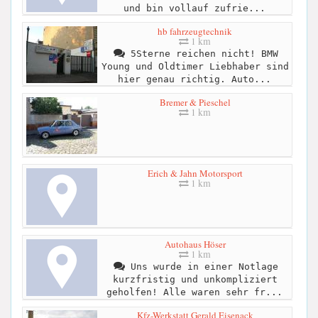
und bin vollauf zufrie...
hb fahrzeugtechnik
1 km
5Sterne reichen nicht! BMW
Young und Oldtimer Liebhaber sind
hier genau richtig. Auto...
Bremer & Pieschel
1 km
Erich & Jahn Motorsport
1 km
Autohaus Höser
1 km
Uns wurde in einer Notlage
kurzfristig und unkompliziert
geholfen! Alle waren sehr fr...
Kfz-Werkstatt Gerald Eisenack