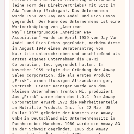
(eine Form des Direktvertriebs) mit Sitz im
Ada Township (Michigan). Das Unternehmen
wurde 1959 von Jay Van Andel und Rich DeVos
gegründet. Der Name des Unternehmens ist eine
Wortverknüpfung von „American
Way“.HintergrundDie „American Way
Association“ wurde im April 1959 von Jay Van
Andel und Rich DeVos gegründet, nachdem diese
im August 1949 einen Beraterantrag von
Nutrilite unterschrieben und anschließend als
erstes eigenes Unternehmen die Ja-Ri
Corporation, Inc. gegründet hatten. Im
November 1959 folgte die Gründung der Amway
Sales Corporation, die als erstes Produkt
„Frisk“, einen flüssigen Allzweckreiniger,
vertrieb. Dieser Reiniger wurde von dem
kleinen Unternehmen Trenton Mi. produziert.
Aus „Frisk“ wurde dann das L.O.C. Die Amway
Corporation erwarb 1972 die Mehrheitsanteile
an Nutrilite Products Inc. für 22 Mio. US-
Dollar.1975 gründete der Konzern die Amway
GmbH in Deutschland mit Unternehmenssitz in
Puchheim bei München. 1980 wurde die Amway AG
in der Schweiz gegründet, 1985 die Amway