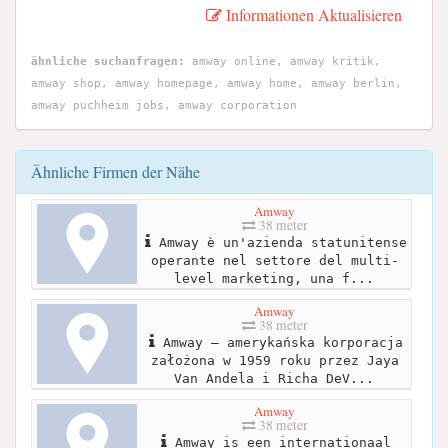
Informationen Aktualisieren
ähnliche suchanfragen:
amway online, amway kritik,
amway shop, amway homepage, amway home, amway berlin,
amway puchheim jobs, amway corporation
Ähnliche Firmen der Nähe
Amway
38 meter
Amway è un'azienda statunitense
operante nel settore del multi-
level marketing, una f...
Amway
38 meter
Amway – amerykańska korporacja
założona w 1959 roku przez Jaya
Van Andela i Richa DeV...
Amway
38 meter
Amway is een internationaal