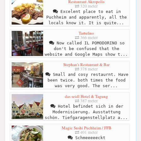
Restaurant Akropolis
320 meter
Excelent place to eat in
Puchheim and apparently, all the
locals know it. It is quite...
Tartufino
366 meter
Now called IL POMODORINO so
don't be confused that the
website and Google Maps show t...
Stephan's Restaurant & Bar
378 meter
Small and cosy restaurnt. Have
been twice. both times the food
was very good. The ser...
das seidl Hotel & Tagung
387 meter
Hotel befindet sich in der
Modernisierung. Ausstattung
schön. Tiefgaragenstellplatz a...
Magic Sushi Puchheim / FFB
401 meter
Schmeeeeeckt