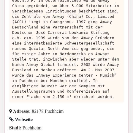
Ges.m.b.H. in Österreich.1995 wurde Amway
China gegründet, wo über 5.000 Mitarbeiter in
verschiedenen Einrichtungen beschäftigt sind,
die Zentrale von Amway (China) Co., Limited
(ACCL) liegt in Guangzhou. 1997 ging Amway
Deutschland eine Partnerschaft mit der
Deutschen José-Carreras-Leukämie-Stiftung
e.V. ein. 1999 wurde von den Amway-Gründern
eine internetbasierte Schwestergesellschaft
namens Quixtar North America gegründet, die
für einige Jahre in Nordamerika an Amways
Stelle trat, inzwischen aber wieder unter dem
Namen Amway Global firmiert. 2005 wurde Amway
Russland in Moskau eröffnet. Am 2. Mai 2007
wurde das „Amway Experience Center - Munich“
in Puchheim bei München eröffnet. In
einjähriger Bauzeit war der Komplex mit
Ausstellungsräumen und Konferenzsälen auf
einer Fläche von 2.150 m² errichtet worden.
Adresse:
82178 Puchheim
Webseite
Stadt:
Puchheim