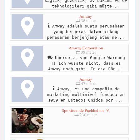
sağlık, güzellik, ev bakımı ve ev
teknolojileri gibi müşte...
Amway
38 meter
Amway adalah suatu perusahaan
yang bergerak dalam bidang
pemasaran berjenjang atau ne...
Amway Corporation
38 meter
Übersetzt von Google Warnung
!! Ich wusste nicht, dass es
Amway noch gibt. In die Fän...
Amway
47 meter
Amway, es una compañía de
márketing multinivel fundada en
1959 en Estados Unidos por ...
Sportfreunde Puchheim e. V.
230 meter