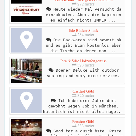
272 meter
Heute wieder Mal versucht da
einzukaufen. Aber, die kapieren
es einfach nicht! IMMER ...
Ihle Bäcker-Snack
284 meter
Die Backwaren sind soweit ok
und es gibt WLan kostenlos aber
die Tische an denen man ...
Pita & Silie Holzofengenuss
323 meter
Doener Deluxe with outdoor
seating and very nice service.
Gasthof Göbl
326 meter
Ich habe drei Jahre dort
gewohnt wegen Job in München.
Natürlich ist nicht alles nage...
Pension Göbl
333 meter
Good for a quick bite. Price