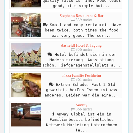
quality ratio is fine. Food teast
good, it's simple but...
Stephan's Restaurant & Bar
339 meter
Small and cosy restaurnt. Have
been twice. both times the food
was very good. The ser...
das seidl Hotel & Tagung
356 meter
Hotel befindet sich in der
Modernisierung. Ausstattung
schön. Tiefgaragenstellplatz a...
Pizza Familie Puchheim
361 meter
Extrem Schade. Fast 2 Std
gewartet, heißes Essen ist was
anderes. Leider war die eine...
Amway
366 meter
Amway Global ist ein in
Familienbesitz befindliches
Netzwerk-Marketing-Unternehmen
(e...