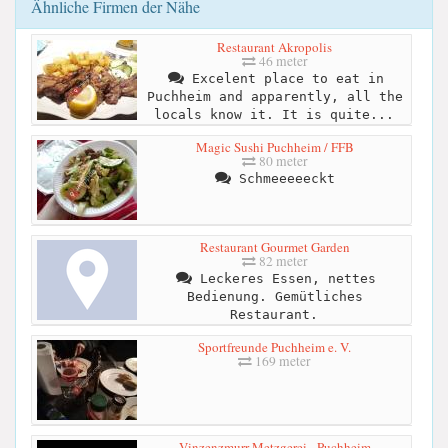
Ähnliche Firmen der Nähe
Restaurant Akropolis
46 meter
Excelent place to eat in
Puchheim and apparently, all the
locals know it. It is quite...
Magic Sushi Puchheim / FFB
80 meter
Schmeeeeeckt
Restaurant Gourmet Garden
82 meter
Leckeres Essen, nettes
Bedienung. Gemütliches
Restaurant.
Sportfreunde Puchheim e. V.
169 meter
Vinzenzmurr Metzgerei - Puchheim