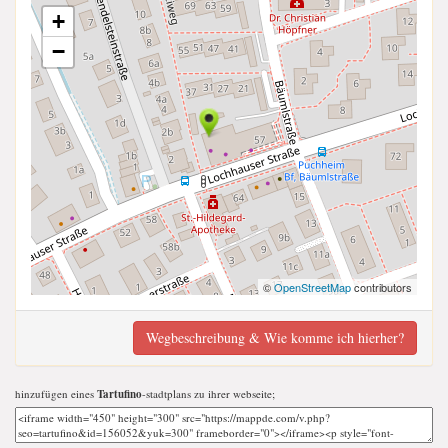
+
−
©
OpenStreetMap
contributors
Wegbeschreibung & Wie komme ich hierher?
hinzufügen eines
Tartufino
-stadtplans zu ihrer webseite;