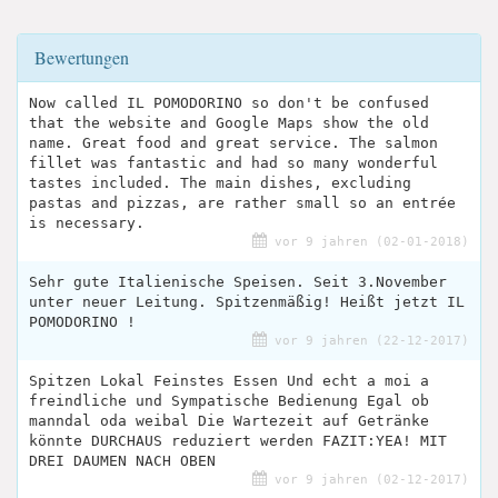
Bewertungen
Now called IL POMODORINO so don't be confused
that the website and Google Maps show the old
name. Great food and great service. The salmon
fillet was fantastic and had so many wonderful
tastes included. The main dishes, excluding
pastas and pizzas, are rather small so an entrée
is necessary.
vor 9 jahren (02-01-2018)
Sehr gute Italienische Speisen. Seit 3.November
unter neuer Leitung. Spitzenmäßig! Heißt jetzt IL
POMODORINO !
vor 9 jahren (22-12-2017)
Spitzen Lokal Feinstes Essen Und echt a moi a
freindliche und Sympatische Bedienung Egal ob
manndal oda weibal Die Wartezeit auf Getränke
könnte DURCHAUS reduziert werden FAZIT:YEA! MIT
DREI DAUMEN NACH OBEN
vor 9 jahren (02-12-2017)