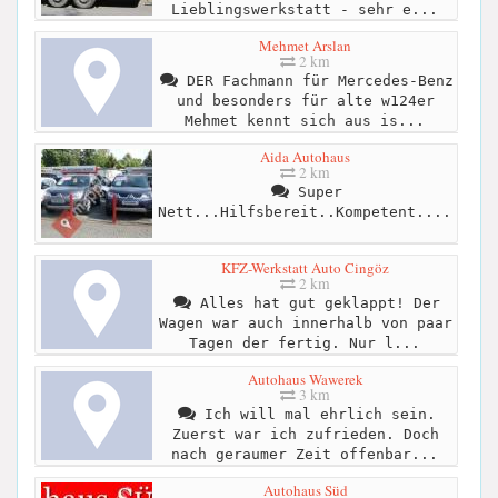
Lieblingswerkstatt - sehr e...
Mehmet Arslan
2 km
DER Fachmann für Mercedes-Benz
und besonders für alte w124er
Mehmet kennt sich aus is...
Aida Autohaus
2 km
Super
Nett...Hilfsbereit..Kompetent....
KFZ-Werkstatt Auto Cingöz
2 km
Alles hat gut geklappt! Der
Wagen war auch innerhalb von paar
Tagen der fertig. Nur l...
Autohaus Wawerek
3 km
Ich will mal ehrlich sein.
Zuerst war ich zufrieden. Doch
nach geraumer Zeit offenbar...
Autohaus Süd