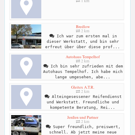
1 km
Bredlow
2 km
Ich war zum ersten mal in
dieser Werkstatt, und bin sehr
erfreut über über diese prof...
Autohaus Tempelhof
2 km
Ich bin sehr zufrieden mit dem
Autohaus Tempelhof. Ich habe mich
lange umgesehen, abe...
Gleitex A.T.R.
2 km
Alteingesessener Reifendienst
und Werkstatt. Freundliche und
kompetente Beratung, Rei...
Jenßen und Partner
2 km
Super freundlich, preiswert,
schnell. Ab jetzt meine neue