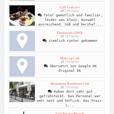
Café LouLou's
339 meter
Total gemütlich und familiär,
leider was klein. Auswahl
ausreichend. Süß und herzhaf...
Theatercafe LINOL
343 meter
ziemlich runter gekommen
Make-up Café
358 meter
Übersetzt von Google OK
Original Ok
Heinemann Konditorei Café
370 meter
Haben dort sehr gut
gefrühstückt. Das Personal war
sehr nett und höflich. Das Preis-
L...
Cafe Kreativ Rheydt