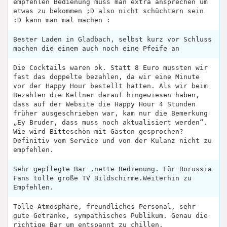
empfehlen Bedienung muss man extra ansprechen um
etwas zu bekommen ;D also nicht schüchtern sein
:D kann man mal machen :
Bester Laden in Gladbach, selbst kurz vor Schluss
machen die einem auch noch eine Pfeife an
Die Cocktails waren ok. Statt 8 Euro mussten wir
fast das doppelte bezahlen, da wir eine Minute
vor der Happy Hour bestellt hatten. Als wir beim
Bezahlen die Kellner darauf hingewiesen haben,
dass auf der Website die Happy Hour 4 Stunden
früher ausgeschrieben war, kam nur die Bemerkung
„Ey Bruder, dass muss noch aktualisiert werden“.
Wie wird Bitteschön mit Gästen gesprochen?
Definitiv vom Service und von der Kulanz nicht zu
empfehlen.
Sehr gepflegte Bar ,nette Bedienung. Für Borussia
Fans tolle große TV Bildschirme.Weiterhin zu
Empfehlen.
Tolle Atmosphäre, freundliches Personal, sehr
gute Getränke, sympathisches Publikum. Genau die
richtige Bar um entspannt zu chillen.