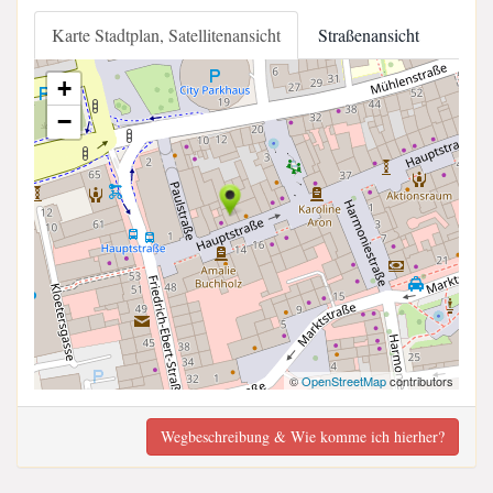
Karte Stadtplan, Satellitenansicht
Straßenansicht
+
−
©
OpenStreetMap
contributors
Wegbeschreibung & Wie komme ich hierher?