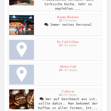
türkische Küche. Sehr zu
empfehlen....
Kamps Bäckerei
176 meter
Immer nettes Personal
Eis Café Cellino
182 meter
Möbus Café
187 meter
Coffee-in
197 meter
Wer auf Geschmack aus ist,
sollte dahin.. Man bekommt der
Kaffee in aller Formen, Int...