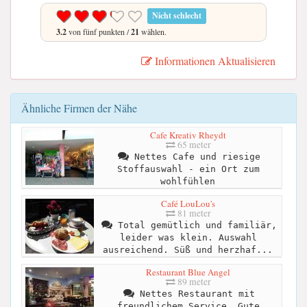
Nicht schlecht
3.2
von fünf punkten /
21
wählen.
Informationen Aktualisieren
Ähnliche Firmen der Nähe
Cafe Kreativ Rheydt
65 meter
Nettes Cafe und riesige
Stoffauswahl - ein Ort zum
wohlfühlen
Café LouLou's
81 meter
Total gemütlich und familiär,
leider was klein. Auswahl
ausreichend. Süß und herzhaf...
Restaurant Blue Angel
89 meter
Nettes Restaurant mit
freundlichem Service. Gute