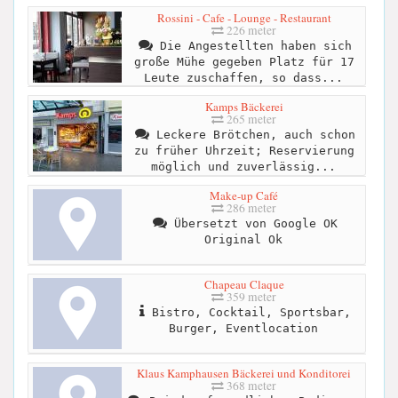
Rossini - Cafe - Lounge - Restaurant
226 meter
Die Angestellten haben sich
große Mühe gegeben Platz für 17
Leute zuschaffen, so dass...
Kamps Bäckerei
265 meter
Leckere Brötchen, auch schon
zu früher Uhrzeit; Reservierung
möglich und zuverlässig...
Make-up Café
286 meter
Übersetzt von Google OK
Original Ok
Chapeau Claque
359 meter
Bistro, Cocktail, Sportsbar,
Burger, Eventlocation
Klaus Kamphausen Bäckerei und Konditorei
368 meter