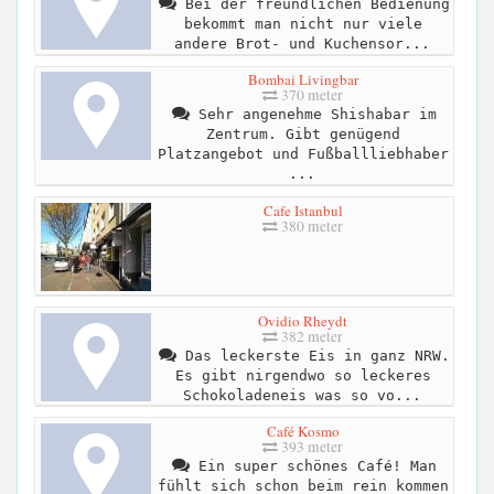
Bei der freundlichen Bedienung
bekommt man nicht nur viele
andere Brot- und Kuchensor...
Bombai Livingbar
370 meter
Sehr angenehme Shishabar im
Zentrum. Gibt genügend
Platzangebot und Fußballliebhaber
...
Cafe Istanbul
380 meter
Ovidio Rheydt
382 meter
Das leckerste Eis in ganz NRW.
Es gibt nirgendwo so leckeres
Schokoladeneis was so vo...
Café Kosmo
393 meter
Ein super schönes Café! Man
fühlt sich schon beim rein kommen