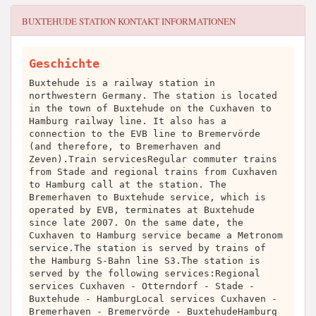
BUXTEHUDE STATION
KONTAKT INFORMATIONEN
Geschichte
Buxtehude is a railway station in
northwestern Germany. The station is located
in the town of Buxtehude on the Cuxhaven to
Hamburg railway line. It also has a
connection to the EVB line to Bremervörde
(and therefore, to Bremerhaven and
Zeven).Train servicesRegular commuter trains
from Stade and regional trains from Cuxhaven
to Hamburg call at the station. The
Bremerhaven to Buxtehude service, which is
operated by EVB, terminates at Buxtehude
since late 2007. On the same date, the
Cuxhaven to Hamburg service became a Metronom
service.The station is served by trains of
the Hamburg S-Bahn line S3.The station is
served by the following services:Regional
services Cuxhaven - Otterndorf - Stade -
Buxtehude - HamburgLocal services Cuxhaven -
Bremerhaven - Bremervörde - BuxtehudeHamburg