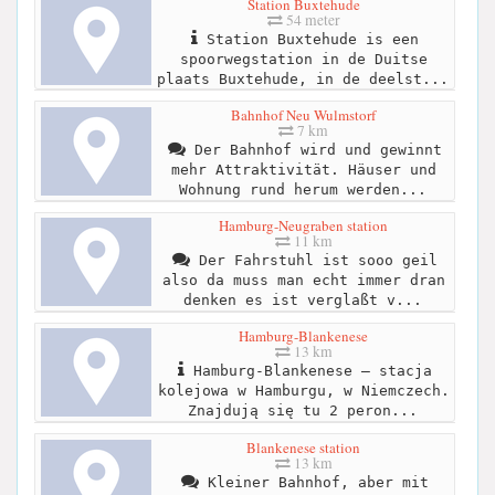
Station Buxtehude
54 meter
Station Buxtehude is een
spoorwegstation in de Duitse
plaats Buxtehude, in de deelst...
Bahnhof Neu Wulmstorf
7 km
Der Bahnhof wird und gewinnt
mehr Attraktivität. Häuser und
Wohnung rund herum werden...
Hamburg-Neugraben station
11 km
Der Fahrstuhl ist sooo geil
also da muss man echt immer dran
denken es ist verglaßt v...
Hamburg-Blankenese
13 km
Hamburg-Blankenese – stacja
kolejowa w Hamburgu, w Niemczech.
Znajdują się tu 2 peron...
Blankenese station
13 km
Kleiner Bahnhof, aber mit