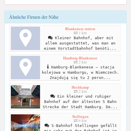
Ähnliche Firmen der Nähe
Blankenese station
1 km
Kleiner Bahnhof, aber mit
allem ausgestattet, was man an
einem Vorstadtbahnhof benöti...
Hamburg-Blankenese
2 km
Hamburg-Blankenese – stacja
kolejowa w Hamburgu, w Niemczech.
Znajdują się tu 2 peron...
Hochkamp
2 km
Ein kleiner und ruhiger
Bahnhof auf der ältesten S Bahn
Strecke der Stadt Hamburg. De...
Stellingen
6 km
S-Bahnhof Stellingen gefällt
mir sehr gut der Bahnhof ist in