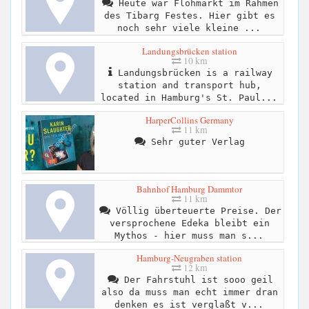
Heute war Flohmarkt im Rahmen
des Tibarg Festes. Hier gibt es
noch sehr viele kleine ...
Landungsbrücken station
10 km
Landungsbrücken is a railway
station and transport hub,
located in Hamburg's St. Paul...
HarperCollins Germany
11 km
Sehr guter Verlag
Bahnhof Hamburg Dammtor
11 km
Völlig überteuerte Preise. Der
versprochene Edeka bleibt ein
Mythos - hier muss man s...
Hamburg-Neugraben station
12 km
Der Fahrstuhl ist sooo geil
also da muss man echt immer dran
denken es ist verglaßt v...