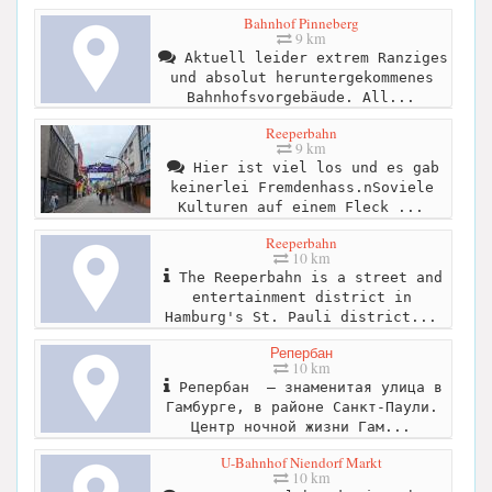
Bahnhof Pinneberg
9 km
Aktuell leider extrem Ranziges
und absolut heruntergekommenes
Bahnhofsvorgebäude. All...
Reeperbahn
9 km
Hier ist viel los und es gab
keinerlei Fremdenhass.nSoviele
Kulturen auf einem Fleck ...
Reeperbahn
10 km
The Reeperbahn is a street and
entertainment district in
Hamburg's St. Pauli district...
Репербан
10 km
Репербан — знаменитая улица в
Гамбурге, в районе Санкт-Паули.
Центр ночной жизни Гам...
U-Bahnhof Niendorf Markt
10 km