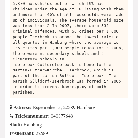
5,370 households out of which 19% had
children under the age of 18 living with them
and more than 40% of all households were made
up of individuals. The average household size
was less than 2.In 2007, there were 538
criminal offences. With 50 crimes per 1,000
people Iserbook is among the lowest rates of
all quartes in Hamburg where the average is
136 crimes per 1,000 people.EducationIn 2008,
there were no secondary schools and 2
elementary schools in
Iserbrook.CultureIserbook is home to the
Martin-Luther-Kirche, Iserbrook, which is
part of the parish Sülldorf-Iserbrook. The
parish Sülldorf-Iserbrook was formed in 2005
in order to prevent bankruptcy of both
parishes.
Adresse:
Espenreihe 15, 22589 Hamburg
Telefonnummer:
040877648
Stadt:
Hamburg
Postleitzahl:
22589