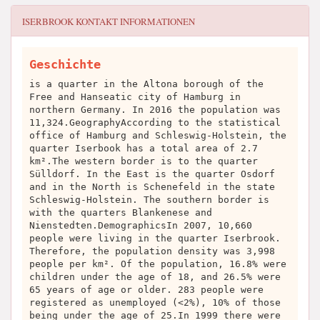
ISERBROOK
KONTAKT INFORMATIONEN
Geschichte
is a quarter in the Altona borough of the
Free and Hanseatic city of Hamburg in
northern Germany. In 2016 the population was
11,324.GeographyAccording to the statistical
office of Hamburg and Schleswig-Holstein, the
quarter Iserbook has a total area of 2.7
km².The western border is to the quarter
Sülldorf. In the East is the quarter Osdorf
and in the North is Schenefeld in the state
Schleswig-Holstein. The southern border is
with the quarters Blankenese and
Nienstedten.DemographicsIn 2007, 10,660
people were living in the quarter Iserbrook.
Therefore, the population density was 3,998
people per km². Of the population, 16.8% were
children under the age of 18, and 26.5% were
65 years of age or older. 283 people were
registered as unemployed (<2%), 10% of those
being under the age of 25.In 1999 there were