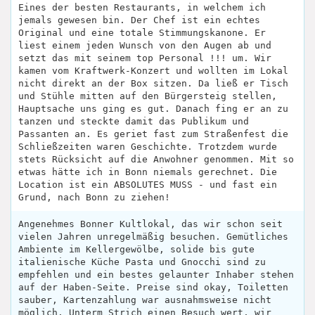
Eines der besten Restaurants, in welchem ich
jemals gewesen bin. Der Chef ist ein echtes
Original und eine totale Stimmungskanone. Er
liest einem jeden Wunsch von den Augen ab und
setzt das mit seinem top Personal !!! um. Wir
kamen vom Kraftwerk-Konzert und wollten im Lokal
nicht direkt an der Box sitzen. Da ließ er Tisch
und Stühle mitten auf den Bürgersteig stellen,
Hauptsache uns ging es gut. Danach fing er an zu
tanzen und steckte damit das Publikum und
Passanten an. Es geriet fast zum Straßenfest die
Schließzeiten waren Geschichte. Trotzdem wurde
stets Rücksicht auf die Anwohner genommen. Mit so
etwas hätte ich in Bonn niemals gerechnet. Die
Location ist ein ABSOLUTES MUSS - und fast ein
Grund, nach Bonn zu ziehen!
Angenehmes Bonner Kultlokal, das wir schon seit
vielen Jahren unregelmäßig besuchen. Gemütliches
Ambiente im Kellergewölbe, solide bis gute
italienische Küche Pasta und Gnocchi sind zu
empfehlen und ein bestes gelaunter Inhaber stehen
auf der Haben-Seite. Preise sind okay, Toiletten
sauber, Kartenzahlung war ausnahmsweise nicht
möglich. Unterm Strich einen Besuch wert, wir