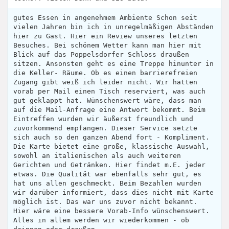
gutes Essen in angenehmem Ambiente Schon seit
vielen Jahren bin ich in unregelmäßigen Abständen
hier zu Gast. Hier ein Review unseres letzten
Besuches. Bei schönem Wetter kann man hier mit
Blick auf das Poppelsdorfer Schloss draußen
sitzen. Ansonsten geht es eine Treppe hinunter in
die Keller- Räume. Ob es einen barrierefreien
Zugang gibt weiß ich leider nicht. Wir hatten
vorab per Mail einen Tisch reserviert, was auch
gut geklappt hat. Wünschenswert wäre, dass man
auf die Mail-Anfrage eine Antwort bekommt. Beim
Eintreffen wurden wir äußerst freundlich und
zuvorkommend empfangen. Dieser Service setzte
sich auch so den ganzen Abend fort - Kompliment.
Die Karte bietet eine große, klassische Auswahl,
sowohl an italienischen als auch weiteren
Gerichten und Getränken. Hier findet m.E. jeder
etwas. Die Qualität war ebenfalls sehr gut, es
hat uns allen geschmeckt. Beim Bezahlen wurden
wir darüber informiert, dass dies nicht mit Karte
möglich ist. Das war uns zuvor nicht bekannt.
Hier wäre eine bessere Vorab-Info wünschenswert.
Alles in allem werden wir wiederkommen - ob