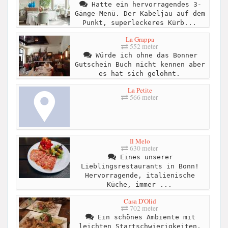
Hatte ein hervorragendes 3-
Gänge-Menü. Der Kabeljau auf dem
Punkt, superleckeres Kürb...
La Grappa
552 meter
Würde ich ohne das Bonner
Gutschein Buch nicht kennen aber
es hat sich gelohnt.
La Petite
566 meter
Il Melo
630 meter
Eines unserer
Lieblingsrestaurants in Bonn!
Hervorragende, italienische
Küche, immer ...
Casa D'Olid
702 meter
Ein schönes Ambiente mit
leichten Startschwierigkeiten.