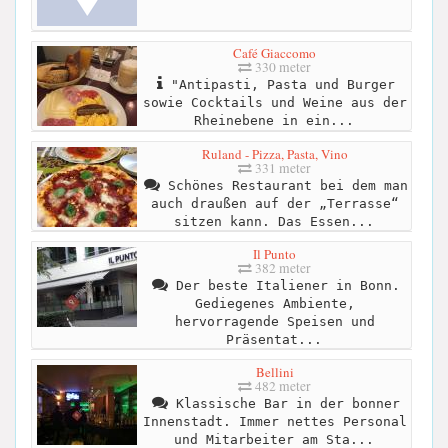
Café Giaccomo
330 meter
"Antipasti, Pasta und Burger
sowie Cocktails und Weine aus der
Rheinebene in ein...
Ruland - Pizza, Pasta, Vino
331 meter
Schönes Restaurant bei dem man
auch draußen auf der „Terrasse“
sitzen kann. Das Essen...
Il Punto
382 meter
Der beste Italiener in Bonn.
Gediegenes Ambiente,
hervorragende Speisen und
Präsentat...
Bellini
482 meter
Klassische Bar in der bonner
Innenstadt. Immer nettes Personal
und Mitarbeiter am Sta...