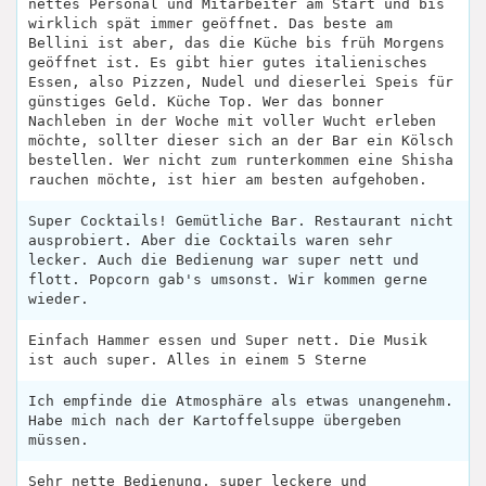
nettes Personal und Mitarbeiter am Start und bis
wirklich spät immer geöffnet. Das beste am
Bellini ist aber, das die Küche bis früh Morgens
geöffnet ist. Es gibt hier gutes italienisches
Essen, also Pizzen, Nudel und dieserlei Speis für
günstiges Geld. Küche Top. Wer das bonner
Nachleben in der Woche mit voller Wucht erleben
möchte, sollter dieser sich an der Bar ein Kölsch
bestellen. Wer nicht zum runterkommen eine Shisha
rauchen möchte, ist hier am besten aufgehoben.
Super Cocktails! Gemütliche Bar. Restaurant nicht
ausprobiert. Aber die Cocktails waren sehr
lecker. Auch die Bedienung war super nett und
flott. Popcorn gab's umsonst. Wir kommen gerne
wieder.
Einfach Hammer essen und Super nett. Die Musik
ist auch super. Alles in einem 5 Sterne
Ich empfinde die Atmosphäre als etwas unangenehm.
Habe mich nach der Kartoffelsuppe übergeben
müssen.
Sehr nette Bedienung, super leckere und