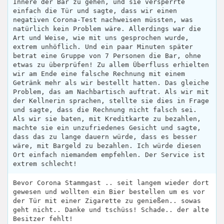
Innere der Bar zu gehen, und sie versperrte
einfach die Tür und sagte, dass wir einen
negativen Corona-Test nachweisen müssten, was
natürlich kein Problem wäre. Allerdings war die
Art und Weise, wie mit uns gesprochen wurde,
extrem unhöflich. Und ein paar Minuten später
betrat eine Gruppe von 7 Personen die Bar, ohne
etwas zu überprüfen! Zu allem Überfluss erhielten
wir am Ende eine falsche Rechnung mit einem
Getränk mehr als wir bestellt hatten. Das gleiche
Problem, das am Nachbartisch auftrat. Als wir mit
der Kellnerin sprachen, stellte sie dies in Frage
und sagte, dass die Rechnung nicht falsch sei.
Als wir sie baten, mit Kreditkarte zu bezahlen,
machte sie ein unzufriedenes Gesicht und sagte,
dass das zu lange dauern würde, dass es besser
wäre, mit Bargeld zu bezahlen. Ich würde diesen
Ort einfach niemandem empfehlen. Der Service ist
extrem schlecht!
Bevor Corona Stammgast .. seit langem wieder dort
gewesen und wollten ein Bier bestellen um es vor
der Tür mit einer Zigarette zu genießen.. sowas
geht nicht.. Danke und tschüss! Schade.. der alte
Besitzer fehlt!