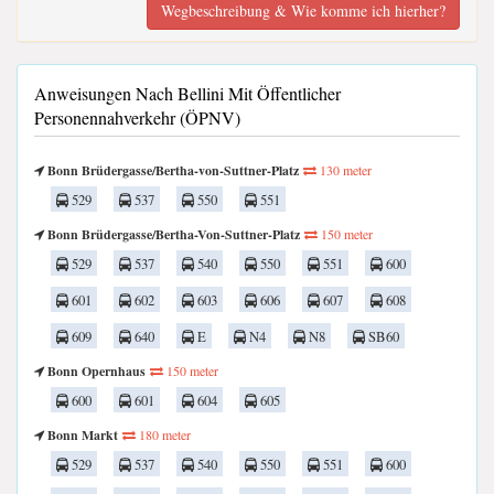
Wegbeschreibung & Wie komme ich hierher?
Anweisungen Nach Bellini Mit Öffentlicher
Personennahverkehr (ÖPNV)
Bonn Brüdergasse/Bertha-von-Suttner-Platz
130 meter
529
537
550
551
Bonn Brüdergasse/Bertha-Von-Suttner-Platz
150 meter
529
537
540
550
551
600
601
602
603
606
607
608
609
640
E
N4
N8
SB60
Bonn Opernhaus
150 meter
600
601
604
605
Bonn Markt
180 meter
529
537
540
550
551
600