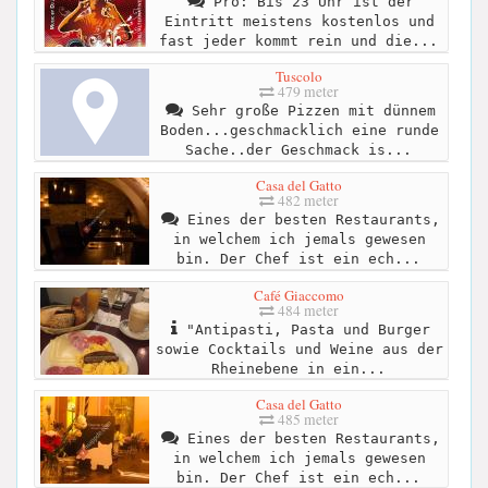
Pro: Bis 23 Uhr ist der
Eintritt meistens kostenlos und
fast jeder kommt rein und die...
Tuscolo
479 meter
Sehr große Pizzen mit dünnem
Boden...geschmacklich eine runde
Sache..der Geschmack is...
Casa del Gatto
482 meter
Eines der besten Restaurants,
in welchem ich jemals gewesen
bin. Der Chef ist ein ech...
Café Giaccomo
484 meter
"Antipasti, Pasta und Burger
sowie Cocktails und Weine aus der
Rheinebene in ein...
Casa del Gatto
485 meter
Eines der besten Restaurants,
in welchem ich jemals gewesen
bin. Der Chef ist ein ech...