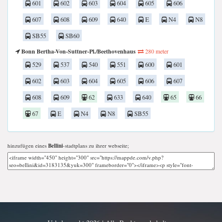
601
602
603
604
605
606
607
608
609
640
E
N4
N8
SB55
SB60
Bonn Bertha-Von-Suttner-Pl./Beethovenhaus
280 meter
529
537
540
551
600
601
602
603
604
605
606
607
608
609
62
633
640
65
66
67
E
N4
N8
SB55
hinzufügen eines
Bellini
-stadtplans zu ihrer webseite;