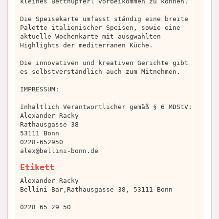
kleines Betthupferl vorbeikommen zu können.
Die Speisekarte umfasst ständig eine breite
Palette italienischer Speisen, sowie eine
aktuelle Wochenkarte mit ausgwählten
Highlights der mediterranen Küche.
Die innovativen und kreativen Gerichte gibt
es selbstverständlich auch zum Mitnehmen.
IMPRESSUM:
Inhaltlich Verantwortlicher gemäß § 6 MDStV:
Alexander Racky
Rathausgasse 38
53111 Bonn
0228-652950
alex@bellini-bonn.de
Etikett
Alexander Racky
Bellini Bar,Rathausgasse 38, 53111 Bonn
0228 65 29 50