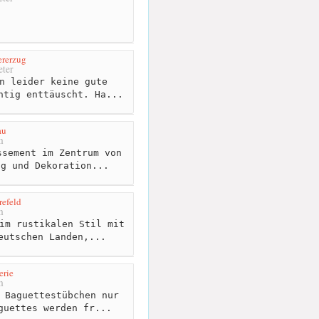
ererzug
ter
n leider keine gute
htig enttäuscht. Ha...
au
m
sement im Zentrum von
ng und Dekoration...
efeld
m
im rustikalen Stil mit
eutschen Landen,...
erie
m
 Baguettestübchen nur
guettes werden fr...