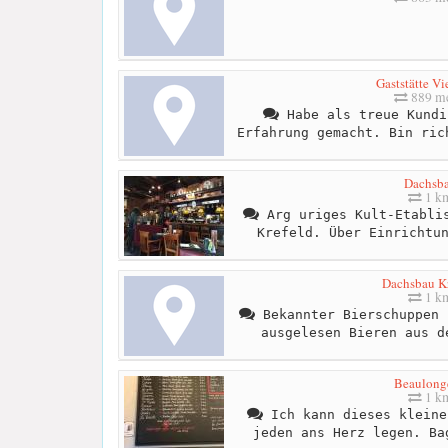
Gaststätte Vi
889 me
Habe als treue Kundi
Erfahrung gemacht. Bin ric
Dachsb
1 k
Arg uriges Kult-Etablis
Krefeld. Über Einrichtu
Dachsbau Kr
1 k
Bekannter Bierschuppen 
ausgelesen Bieren aus d
Beaulong
1 k
Ich kann dieses kleine
jeden ans Herz legen. Ba