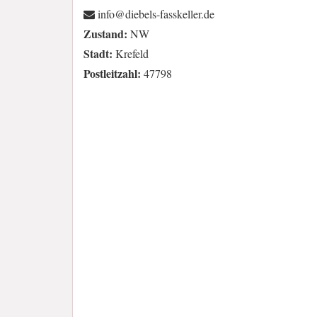
ed.rellekssaf-slebeid@ofni
Zustand:
NW
Stadt:
Krefeld
Postleitzahl:
47798