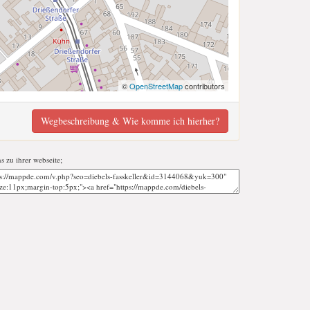
©
OpenStreetMap
contributors
Wegbeschreibung & Wie komme ich hierher?
ns zu ihrer webseite;