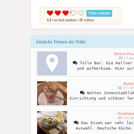
Nicht schlecht
3.2
von fünf punkten /
21
wählen.
Ähnliche Firmen der Nähe
Diebels Fass
12 me
Tolle Bar. Die Kellner 
und aufmerksam. Hier wi
Badde
331 me
Nettes Innenstadtlok
Einrichtung und schöner Te
Nordbahn
416 me
Das Essen war sehr lec
Auswahl. Deutsche Küche.