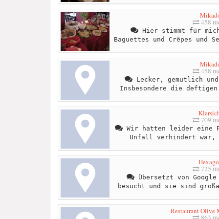
Mikad
458 me
Hier stimmt für mich
Baguettes und Crêpes und S
Mikad
458 me
Lecker, gemütlich und
Insbesondere die deftigen
Klarsic
709 me
Wir hatten leider eine P
Unfall verhindert war,
Hexago
725 me
Übersetzt von Google 
besucht und sie sind groß
Restaurant Olive 
863 me