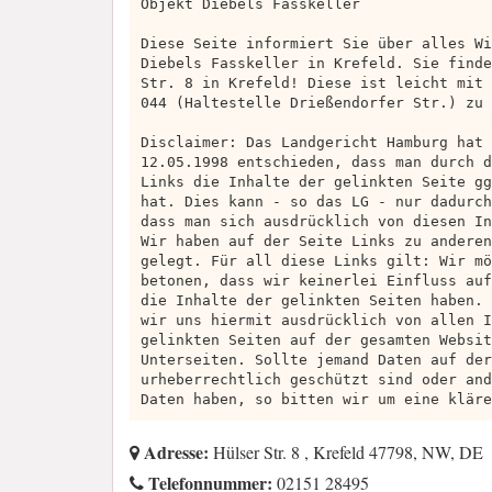
Objekt Diebels Fasskeller
Diese Seite informiert Sie über alles Wi
Diebels Fasskeller in Krefeld. Sie finde
Str. 8 in Krefeld! Diese ist leicht mit 
044 (Haltestelle Drießendorfer Str.) zu 
Disclaimer: Das Landgericht Hamburg hat 
12.05.1998 entschieden, dass man durch d
Links die Inhalte der gelinkten Seite gg
hat. Dies kann - so das LG - nur dadurch
dass man sich ausdrücklich von diesen In
Wir haben auf der Seite Links zu anderen
gelegt. Für all diese Links gilt: Wir mö
betonen, dass wir keinerlei Einfluss auf
die Inhalte der gelinkten Seiten haben. 
wir uns hiermit ausdrücklich von allen I
gelinkten Seiten auf der gesamten Websit
Unterseiten. Sollte jemand Daten auf der
urheberrechtlich geschützt sind oder and
Daten haben, so bitten wir um eine kläre
Adresse:
Hülser Str. 8 , Krefeld 47798, NW, DE
Telefonnummer:
02151 28495