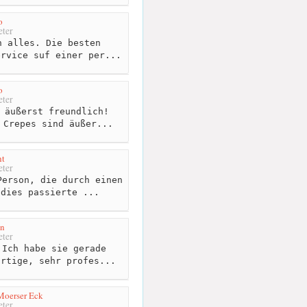
o
ter
 alles. Die besten
ervice suf einer per...
o
ter
 äußerst freundlich!
 Crepes sind äußer...
ht
ter
erson, die durch einen
 dies passierte ...
n
ter
Ich habe sie gerade
artige, sehr profes...
Moerser Eck
ter