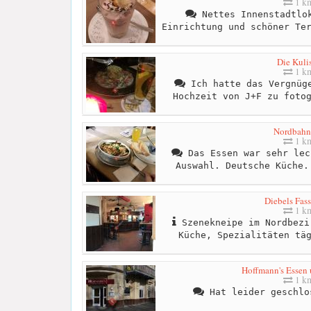
1 k
Nettes Innenstadtlok
Einrichtung und schöner Te
Die Kuli
1 k
Ich hatte das Vergnüge
Hochzeit von J+F zu foto
Nordbahn
1 k
Das Essen war sehr lec
Auswahl. Deutsche Küche.
Diebels Fass
1 k
Szenekneipe im Nordbezi
Küche, Spezialitäten tä
Hoffmann's Essen 
1 k
Hat leider geschlo