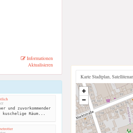
Informationen
Aktualisieren
Karte Stadtplan, Satellitena
+
tlich
−
er
er und zuvorkommender
d kuschelige Räum...
betrotter
ter