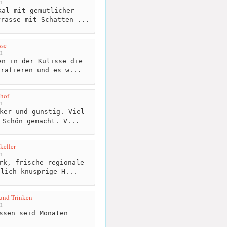
m
al mit gemütlicher
rrasse mit Schatten ...
sse
m
n in der Kulisse die
grafieren und es w...
hof
m
ker und günstig. Viel
 Schön gemacht. V...
keller
m
rk, frische regionale
glich knusprige H...
und Trinken
m
ssen seid Monaten