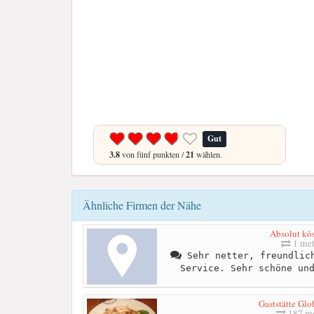
Gut
3.8
von fünf punkten /
21
wählen.
Ähnliche Firmen der Nähe
Absolut kös
1 met
Sehr netter, freundlich
Service. Sehr schöne un
Gaststätte Glo
187 me