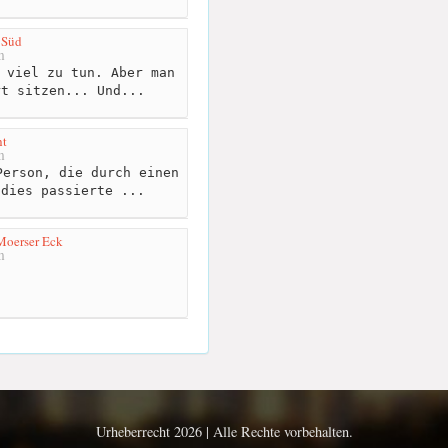
 Süd
m
 viel zu tun. Aber man
rt sitzen... Und...
ht
m
erson, die durch einen
 dies passierte ...
Moerser Eck
m
Urheberrecht 2026 | Alle Rechte vorbehalten.