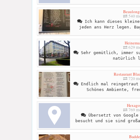
Beaulong
540 me
Ich kann dieses kleine
jeden ans Herz legen. Ba
Heinema
629 me
Sehr gemütlich, immer su
natürlich 
Restaurant Bla
720 me
Endlich mal reingetraut 
Schönes Ambiente, fre
Hexago
769 me
Übersetzt von Google 
besucht und sie sind groß
Badde