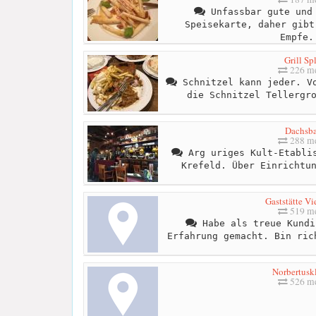
Unfassbar gute und 
Speisekarte, daher gibt
Empfe.
Grill Spl
226 me
Schnitzel kann jeder. Vo
die Schnitzel Tellergr
Dachsb
288 me
Arg uriges Kult-Etablis
Krefeld. Über Einrichtu
Gaststätte Vi
519 me
Habe als treue Kundi
Erfahrung gemacht. Bin ric
Norbertusk
526 me