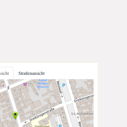
nsicht
Straßenansicht