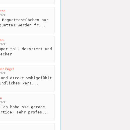
erie
ter
 Baguettestübchen nur
guettes werden fr...
nn
ter
per toll dekoriert und
lecker!
uer Engel
ter
und direkt wohlgefühlt
undliches Pers...
n
ter
Ich habe sie gerade
artige, sehr profes...