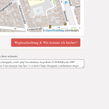
©
OpenStreetMap
contributors
Wegbeschreibung & Wie komme ich hierher?
u ihrer webseite;