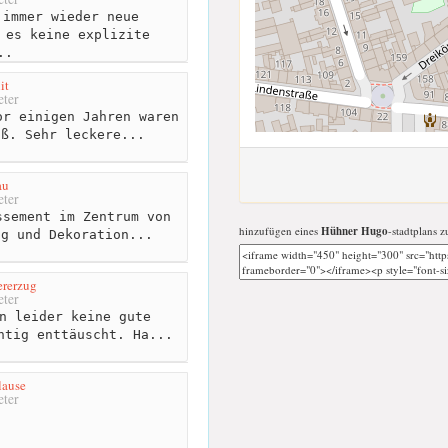
immer wieder neue
 es keine explizite
..
it
ter
r einigen Jahren waren
oß. Sehr leckere...
au
ter
sement im Zentrum von
hinzufügen eines
Hühner Hugo
-stadtplans z
ng und Dekoration...
ererzug
ter
n leider keine gute
htig enttäuscht. Ha...
lause
ter