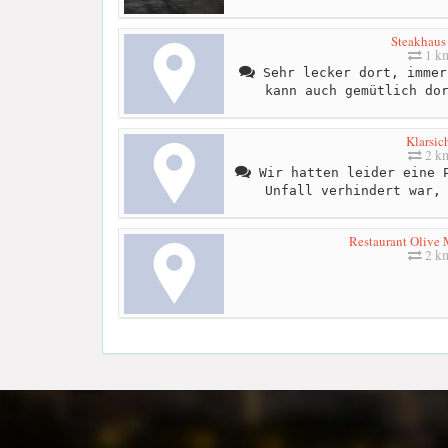
Steakhaus
1 k
Sehr lecker dort, immer
kann auch gemütlich do
Klarsic
2 k
Wir hatten leider eine P
Unfall verhindert war,
Restaurant Olive 
2 k