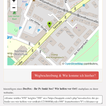
+
−
©
OpenStreetMap
contributors
Wegbeschreibung & Wie komme ich hierher?
hinzufügen eines
DocFox - Ihr Pc funkt Sos? Wir helfen vor Ort!
-stadtplans zu ihrer
webseite;