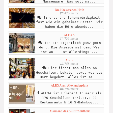
Massenware. Was soll ma...
Die Hackeschen Höfe
470 meter
Eine schöne Sehenswürdigkeit,
fast wie ein geheimer Garten. Wir
haben die Höfe abends...
ALEXA
731 meter
Ich bin eigentlich ganz gern
dort. Die Anzeige mit dem: Was
ist wo... Ist allerdings ...
Alexa
758 meter
Hier findet man alles an
Geschäften, Lokalen usw., was das
Herz begehrt. Alles ist sa...
ALEXA am Alexanderplatz
794 meter
ALEXA ist Erleben! In mehr als
170 Geschäften inklusive 20
Restaurants & 16 S-Bahnbög...
Dussmann das KulturKaufhaus