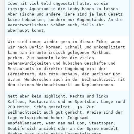
Idee mit viel Geld umgesetzt hatte, so ein
riesiges Aquarium in die Lobby bauen zu lassen.
Aber Fische und andere Tiere sind ja laut Gesetz
keine Lebewesen, sondern nur Gegenstände. An die
Verantwortlichen: Schämt euch, falls ihr
überhaupt könnt.
Wir sind immer wieder gern in dieser Ecke, wenn
wir nach Berlin kommen. Schnell und unkompliziert
kann man im unterirdisch gelegenen Parkhaus
parken. Zum bummeln laden die vielen
Sehenswürdigkeiten und hübschen Geschäfte und
Restaurants in direkter Umgebung ein: der
Fernsehturm, das rote Rathaus, der Berliner Dom
u.v.m. Wunderschön auch in der Weihnachtszeit mit
dem kleinen Weihnachtsmarkt am Neptunbrunnen
Nett aber kein Highlight. Rechts und links
Kaffees, Restaurants und ne Sportsbar. Länge rund
200 Meter. Schön gestaltet ..ja. Zur
Weihnachtszeit auch gut gemacht. Preise sind der
Lage entsprechend höher. Insgesamt
empfehlenswert, wenn man mal Dom, Staatsoper,
SeaLife sich ansieht oder an der Spree wandelt.
Machen hier viele nette Veranstaltungen.