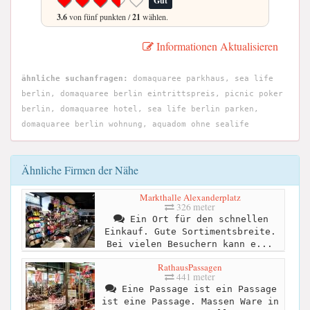
Gut
3.6
von fünf punkten /
21
wählen.
Informationen Aktualisieren
ähnliche suchanfragen:
domaquaree parkhaus, sea life
berlin, domaquaree berlin eintrittspreis, picnic poker
berlin, domaquaree hotel, sea life berlin parken,
domaquaree berlin wohnung, aquadom ohne sealife
Ähnliche Firmen der Nähe
Markthalle Alexanderplatz
326 meter
Ein Ort für den schnellen
Einkauf. Gute Sortimentsbreite.
Bei vielen Besuchern kann e...
RathausPassagen
441 meter
Eine Passage ist ein Passage
ist eine Passage. Massen Ware in