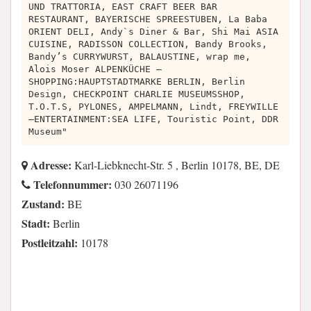
UND TRATTORIA, EAST CRAFT BEER BAR
RESTAURANT, BAYERISCHE SPREESTUBEN, La Baba
ORIENT DELI, Andy`s Diner & Bar, Shi Mai ASIA
CUISINE, RADISSON COLLECTION, Bandy Brooks,
Bandy’s CURRYWURST, BALAUSTINE, wrap me,
Alois Moser ALPENKÜCHE –
SHOPPING:HAUPTSTADTMARKE BERLIN, Berlin
Design, CHECKPOINT CHARLIE MUSEUMSSHOP,
T.O.T.S, PYLONES, AMPELMANN, Lindt, FREYWILLE
–ENTERTAINMENT:SEA LIFE, Touristic Point, DDR
Museum"
Adresse:
Karl-Liebknecht-Str. 5 , Berlin 10178, BE, DE
Telefonnummer:
030 26071196
Zustand:
BE
Stadt:
Berlin
Postleitzahl:
10178