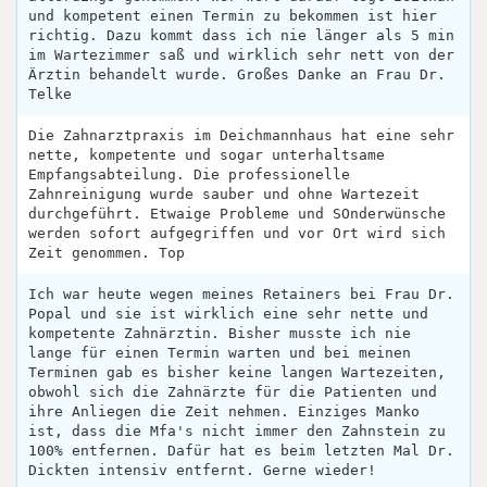
und kompetent einen Termin zu bekommen ist hier
richtig. Dazu kommt dass ich nie länger als 5 min
im Wartezimmer saß und wirklich sehr nett von der
Ärztin behandelt wurde. Großes Danke an Frau Dr.
Telke
Die Zahnarztpraxis im Deichmannhaus hat eine sehr
nette, kompetente und sogar unterhaltsame
Empfangsabteilung. Die professionelle
Zahnreinigung wurde sauber und ohne Wartezeit
durchgeführt. Etwaige Probleme und SOnderwünsche
werden sofort aufgegriffen und vor Ort wird sich
Zeit genommen. Top
Ich war heute wegen meines Retainers bei Frau Dr.
Popal und sie ist wirklich eine sehr nette und
kompetente Zahnärztin. Bisher musste ich nie
lange für einen Termin warten und bei meinen
Terminen gab es bisher keine langen Wartezeiten,
obwohl sich die Zahnärzte für die Patienten und
ihre Anliegen die Zeit nehmen. Einziges Manko
ist, dass die Mfa's nicht immer den Zahnstein zu
100% entfernen. Dafür hat es beim letzten Mal Dr.
Dickten intensiv entfernt. Gerne wieder!