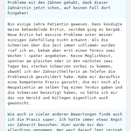
Probleme mit den Zähnen gehabt, dank dieser
Zahnärztin jetzt schon, auf keinen Fall dort
hingehen!
Bin einige Jahre Patientin gewesen. Dann kündigte
meine behandelnde Ärztin, seitdem ging es bergab.
Neue Ärztin hat massive Probleme unter meiner
einzigen Zahnfüllung nicht erkannt. Als die
Schmerzen über die Zeit immer schlimmer wurden
rief ich an, bekam aber erst einen Termin zwei
Wochen ! später angeboten. Keine Möglichkeit,
spontan am gleichen oder in den nächsten zwei
Tagen bei starken Schmerzen vorbei zu kommen,
obwohl ich der Zahnarzthelferin am Telefon die
Problematik geschildert habe. Habe mir daraufhin
eine kompetente Praxis gesucht, die mir noch als
Neupatientin am selben Tag einen Termin gaben und
die Schmerzen beseitigt haben, so hätte ich mir
das von Herold und Kollegen eigentlich auch
gewünscht.
Wie auch in vielen anderen Bewertungen finde auch
ich die Praxis super. Ich hatte immer etwas Angst
vor Zahnarzt besuchen. Hier wurde mir das
allerdings genommen. Wer wert darauf legt zeitnah