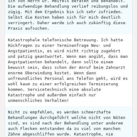
ich von Herrn Dr. Meifels beraten und behandelt.
Die aufwendige Behandlung verlief reibungslos und
zügig. Mit dem Ergebnis bin ich sehr zufrieden.
Selbst die Kosten haben sich für mich deutlich
verringert. Daher werde ich auch zukünftig diese
Praxis aufsuchen.
Katastrophale telefonische Betreuung. Ich hatte
Rückfragen zu einer Terminanfrage Neu- und
Angstpatientin, es wird nicht richtig zugehört
und patzig geantwortet. Wenn man angibt, dass man
Angstpatienten behandelt, dann sollte einem
bewusst sein, dass schon der Anruf beim Zahnarzt
enorme Überwindung kostet. Wenn dann
unfreundliches Personal ans Telefon geht, wird es
wohl kaum zu einer erfolgreichen Terminierung
kommen. Servicetechnisch eine absolute
Katastrophe und außerdem einfach nur
unmenschliches Verhalten!
Nicht zu empfehlen, es werden schmerzhafte
Behandlungen durchgeführt welche nicht von Nöten
sind, es sind nach der Behandlung unter anderem
auch Flecken entstanden da zu viel von manchen
Zähne abgeschliffen wurde. Katastrophe, nie