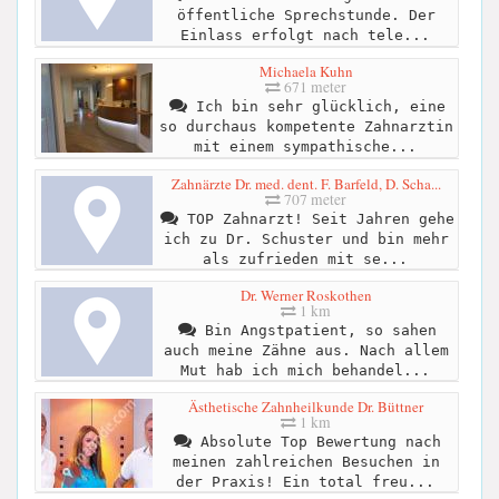
öffentliche Sprechstunde. Der
Einlass erfolgt nach tele...
Michaela Kuhn
671 meter
Ich bin sehr glücklich, eine
so durchaus kompetente Zahnarztin
mit einem sympathische...
Zahnärzte Dr. med. dent. F. Barfeld, D. Scha...
707 meter
TOP Zahnarzt! Seit Jahren gehe
ich zu Dr. Schuster und bin mehr
als zufrieden mit se...
Dr. Werner Roskothen
1 km
Bin Angstpatient, so sahen
auch meine Zähne aus. Nach allem
Mut hab ich mich behandel...
Ästhetische Zahnheilkunde Dr. Büttner
1 km
Absolute Top Bewertung nach
meinen zahlreichen Besuchen in
der Praxis! Ein total freu...