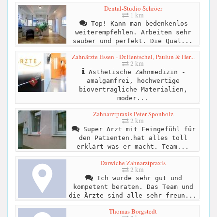
Dental-Studio Schröer
1 km
Top! Kann man bedenkenlos
weiterempfehlen. Arbeiten sehr
sauber und perfekt. Die Qual...
Zahnärzte Essen - Dr.Hentschel, Paulun & Her...
2 km
Ästhetische Zahnmedizin -
amalgamfrei, hochwertige
bioverträgliche Materialien,
moder...
Zahnarztpraxis Peter Sponholz
2 km
Super Arzt mit Feingefühl für
den Patienten.hat alles toll
erklärt was er macht. Team...
Darwiche Zahnarztpraxis
2 km
Ich wurde sehr gut und
kompetent beraten. Das Team und
die Ärzte sind alle sehr freun...
Thomas Borgstedt