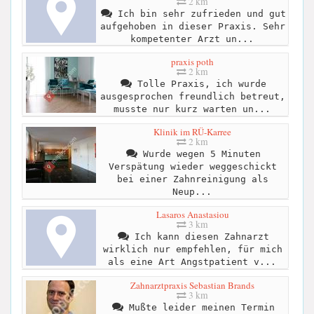
2 km
Ich bin sehr zufrieden und gut
aufgehoben in dieser Praxis. Sehr
kompetenter Arzt un...
praxis poth
2 km
Tolle Praxis, ich wurde
ausgesprochen freundlich betreut,
musste nur kurz warten un...
Klinik im RÜ-Karree
2 km
Wurde wegen 5 Minuten
Verspätung wieder weggeschickt
bei einer Zahnreinigung als
Neup...
Lasaros Anastasiou
3 km
Ich kann diesen Zahnarzt
wirklich nur empfehlen, für mich
als eine Art Angstpatient v...
Zahnarztpraxis Sebastian Brands
3 km
Mußte leider meinen Termin