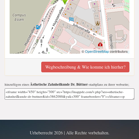
©
OpenStreetMap
contributors
Wegbeschreibung & Wie komme ich hierher?
hinzufügen eines
Ästhetische Zahnheilkunde Dr. Büttner
-stadtplans zu ihrer webseite;
Urheberrecht 2026 | Alle Rechte vorbehalten.