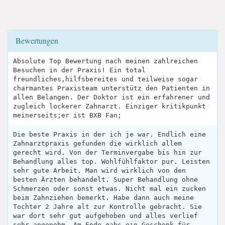
Bewertungen
Absolute Top Bewertung nach meinen zahlreichen
Besuchen in der Praxis! Ein total
freundliches,hilfsbereites und teilweise sogar
charmantes Praxisteam unterstütz den Patienten in
allen Belangen. Der Doktor ist ein erfahrener und
zugleich lockerer Zahnarzt. Einziger kritikpunkt
meinerseits;er ist BXB Fan;
Die beste Praxis in der ich je war. Endlich eine
Zahnarztpraxis gefunden die wirklich allem
gerecht wird. Von der Terminvergabe bis hin zur
Behandlung alles top. Wohlfühlfaktor pur. Leisten
sehr gute Arbeit. Man wird wirklich von den
besten Ärzten behandelt. Super Behandlung ohne
Schmerzen oder sonst etwas. Nicht mal ein zucken
beim Zahnziehen bemerkt. Habe dann auch meine
Tochter 2 Jahre alt zur Kontrolle gebracht. Sie
war dort sehr gut aufgehoben und alles verlief
sehr angenehm. Am Ende gabs ein Geschenk für