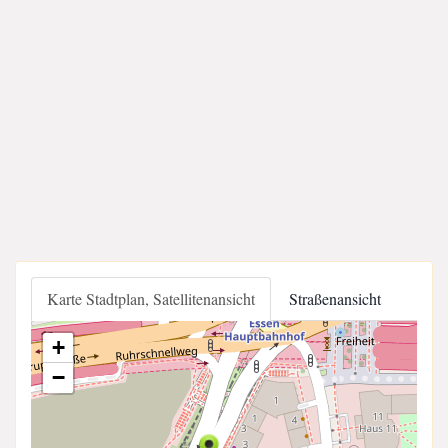
Karte Stadtplan, Satellitenansicht
Straßenansicht
+
−