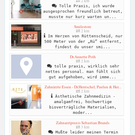
2 km
Tolle Praxis, ich wurde
ausgesprochen freundlich betreut,
musste nur kurz warten un...
Smilestore
2 km
Im Herzen von Rüttenscheid, nur
500 Meter von der „Rü“ entfernt,
findest du unser smi...
Dr.Annette Poth
2 km
tolle praxis, wirklich sehr
nettes personal. man fühlt sich
gut aufgehoben, wird imme...
Zahnärzte Essen - Dr.Hentschel, Paulun & Her...
2 km
Ästhetische Zahnmedizin -
amalgamfrei, hochwertige
bioverträgliche Materialien,
moder...
Zahnarztpraxis Sebastian Brands
3 km
Mußte leider meinen Termin