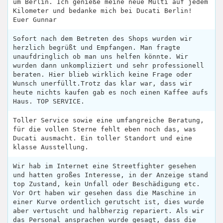
um Berlin. Ich genieße meine neue Multi auf jedem
Kilometer und bedanke mich bei Ducati Berlin!
Euer Gunnar
Sofort nach dem Betreten des Shops wurden wir
herzlich begrüßt und Empfangen. Man fragte
unaufdringlich ob man uns helfen könnte. Wir
wurden dann unkompliziert und sehr professionell
beraten. Hier blieb wirklich keine Frage oder
Wunsch unerfüllt.Trotz das klar war, dass wir
heute nichts kaufen gab es noch einen Kaffee aufs
Haus. TOP SERVICE.
Toller Service sowie eine umfangreiche Beratung,
für die vollen Sterne fehlt eben noch das, was
Ducati ausmacht. Ein toller Standort und eine
klasse Ausstellung.
Wir hab im Internet eine Streetfighter gesehen
und hatten großes Interesse, in der Anzeige stand
top Zustand, kein Unfall oder Beschädigung etc.
Vor Ort haben wir gesehen dass die Maschine in
einer Kurve ordentlich gerutscht ist, dies wurde
aber vertuscht und halbherzig repariert. Als wir
das Personal ansprachen wurde gesagt, dass die