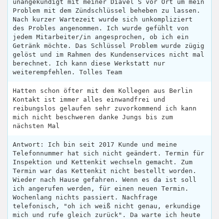
unangekündigt mit meiner Diavel S vor Ort um mein
Problem mit dem Zündschlüssel beheben zu lassen.
Nach kurzer Wartezeit wurde sich unkompliziert
des Probles angenommen. Ich wurde gefühlt von
jedem Mitarbeiter/in angesprochen, ob ich ein
Getränk möchte. Das Schlüssel Problem wurde zügig
gelöst und im Rahmen des Kundenservices nicht mal
berechnet. Ich kann diese Werkstatt nur
weiterempfehlen. Tolles Team
Hatten schon öfter mit dem Kollegen aus Berlin
Kontakt ist immer alles einwandfrei und
reibungslos gelaufen sehr zuvorkommend ich kann
mich nicht beschweren danke Jungs bis zum
nächsten Mal
Antwort: Ich bin seit 2017 Kunde und meine
Telefonnummer hat sich nicht geändert. Termin für
Inspektion und Kettenkit wechseln gemacht. Zum
Termin war das Kettenkit nicht bestellt worden.
Wieder nach Hause gefahren. Wenn es da ist soll
ich angerufen werden, für einen neuen Termin.
Wochenlang nichts passiert. Nachfrage
telefonisch, "oh ich weiß nicht genau, erkundige
mich und rufe gleich zurück". Da warte ich heute