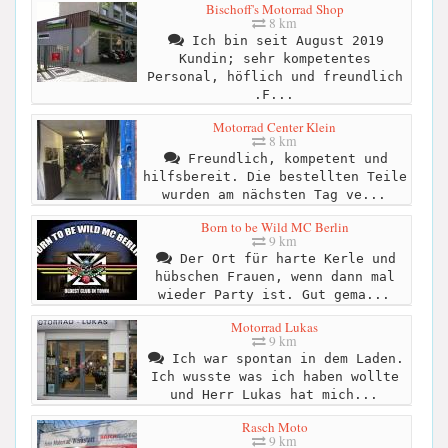
Bischoff's Motorrad Shop
8 km
Ich bin seit August 2019
Kundin; sehr kompetentes
Personal, höflich und freundlich
.F...
Motorrad Center Klein
8 km
Freundlich, kompetent und
hilfsbereit. Die bestellten Teile
wurden am nächsten Tag ve...
Born to be Wild MC Berlin
9 km
Der Ort für harte Kerle und
hübschen Frauen, wenn dann mal
wieder Party ist. Gut gema...
Motorrad Lukas
9 km
Ich war spontan in dem Laden.
Ich wusste was ich haben wollte
und Herr Lukas hat mich...
Rasch Moto
9 km