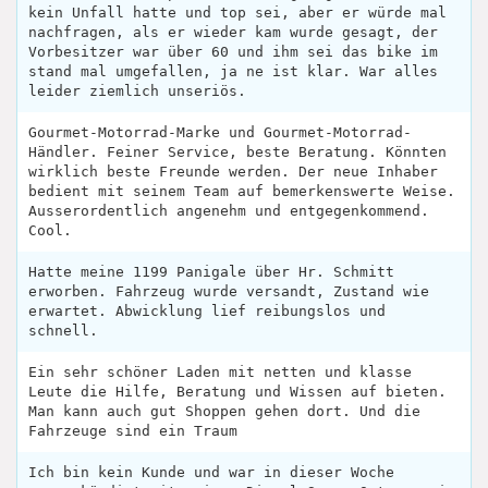
kein Unfall hatte und top sei, aber er würde mal
nachfragen, als er wieder kam wurde gesagt, der
Vorbesitzer war über 60 und ihm sei das bike im
stand mal umgefallen, ja ne ist klar. War alles
leider ziemlich unseriös.
Gourmet-Motorrad-Marke und Gourmet-Motorrad-
Händler. Feiner Service, beste Beratung. Könnten
wirklich beste Freunde werden. Der neue Inhaber
bedient mit seinem Team auf bemerkenswerte Weise.
Ausserordentlich angenehm und entgegenkommend.
Cool.
Hatte meine 1199 Panigale über Hr. Schmitt
erworben. Fahrzeug wurde versandt, Zustand wie
erwartet. Abwicklung lief reibungslos und
schnell.
Ein sehr schöner Laden mit netten und klasse
Leute die Hilfe, Beratung und Wissen auf bieten.
Man kann auch gut Shoppen gehen dort. Und die
Fahrzeuge sind ein Traum
Ich bin kein Kunde und war in dieser Woche