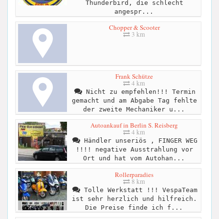
Thunderbird, die schlecht
angespr...
Chopper & Scooter
3 km
Frank Schütze
4 km
Nicht zu empfehlen!!! Termin
gemacht und am Abgabe Tag fehlte
der zweite Mechaniker u...
Autoankauf in Berlin S. Reisberg
4 km
Händler unseriös , FINGER WEG
!!!! negative Ausstrahlung vor
Ort und hat vom Autohan...
Rollerparadies
8 km
Tolle Werkstatt !!! VespaTeam
ist sehr herzlich und hilfreich.
Die Preise finde ich f...