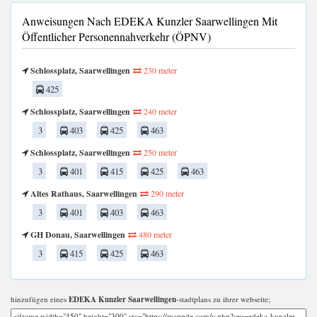
Anweisungen Nach EDEKA Kunzler Saarwellingen Mit
Öffentlicher Personennahverkehr (ÖPNV)
Schlossplatz, Saarwellingen
230 meter
425
Schlossplatz, Saarwellingen
240 meter
3
403
425
463
Schlossplatz, Saarwellingen
250 meter
3
401
415
425
463
Altes Rathaus, Saarwellingen
290 meter
3
401
403
463
GH Donau, Saarwellingen
480 meter
3
415
425
463
hinzufügen eines
EDEKA Kunzler Saarwellingen
-stadtplans zu ihrer webseite;