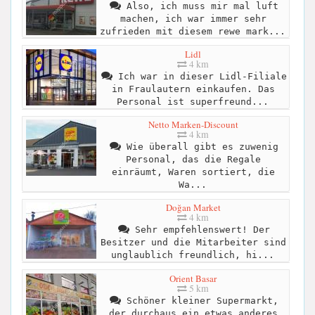
Also, ich muss mir mal luft
machen, ich war immer sehr
zufrieden mit diesem rewe mark...
Lidl
4 km
Ich war in dieser Lidl-Filiale
in Fraulautern einkaufen. Das
Personal ist superfreund...
Netto Marken-Discount
4 km
Wie überall gibt es zuwenig
Personal, das die Regale
einräumt, Waren sortiert, die
Wa...
Doğan Market
4 km
Sehr empfehlenswert! Der
Besitzer und die Mitarbeiter sind
unglaublich freundlich, hi...
Orient Basar
5 km
Schöner kleiner Supermarkt,
der durchaus ein etwas anderes