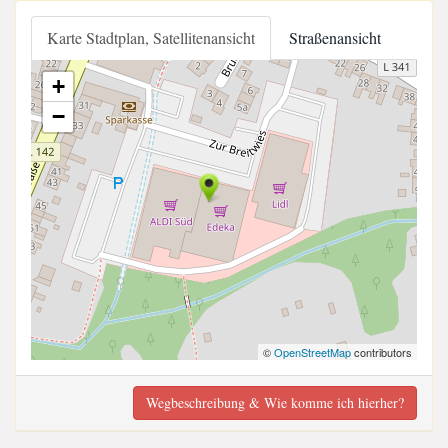
Karte Stadtplan, Satellitenansicht
Straßenansicht
+
−
©
OpenStreetMap
contributors
Wegbeschreibung & Wie komme ich hierher?