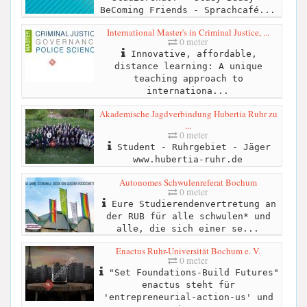
BeComing Friends - Sprachcafé...
International Master's in Criminal Justice, ...
0 meter
Innovative, affordable,
distance learning: A unique
teaching approach to
internationa...
Akademische Jagdverbindung Hubertia Ruhr zu
...
0 meter
Student - Ruhrgebiet - Jäger
www.hubertia-ruhr.de
Autonomes Schwulenreferat Bochum
0 meter
Eure Studierendenvertretung an
der RUB für alle schwulen* und
alle, die sich einer se...
Enactus Ruhr-Universität Bochum e. V.
0 meter
"Set Foundations-Build Futures"
enactus steht für
'entrepreneurial-action-us' und