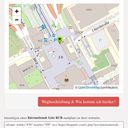
+
−
©
OpenStreetMap
contributors
Wegbeschreibung & Wie komme ich hierher?
hinzufügen eines
Internationale Liste RUB
-stadtplans zu ihrer webseite;