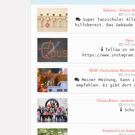
Saltazio - Schule d
415 me
Super Tanzschule! Alle
hilfsbereit. Das Gebäude
Opus
468 me
follow us on
https://www.instagram
HGH - Fachschule Holztechn
468 me
Meiner Meinung, kann i
empfehlen. Es gibt dort 
Ultima Ratio - modern 
614 me
Schu
Friedrich-List-Schu
614 me