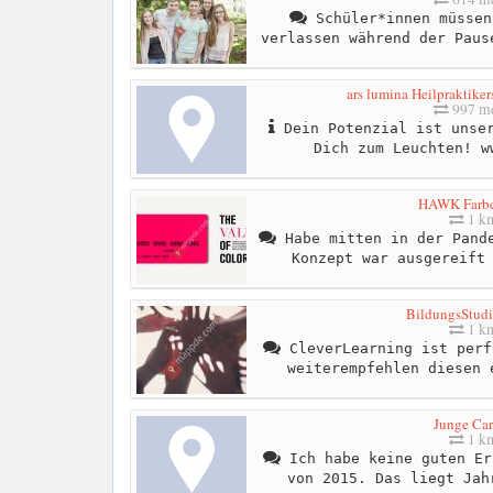
Schüler*innen müssen
verlassen während der Paus
ars lumina Heilpraktike
997 me
Dein Potenzial ist unser
Dich zum Leuchten! w
HAWK Farbd
1 k
Habe mitten in der Pande
Konzept war ausgereift
BildungsStudi
1 k
CleverLearning ist perf
weiterempfehlen diesen 
Junge Car
1 k
Ich habe keine guten Er
von 2015. Das liegt Jah