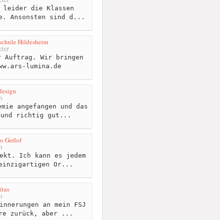
 leider die Klassen
e. Ansonsten sind d...
rschule Hildesheim
ter
 Auftrag. Wir bringen
ww.ars-lumina.de
esign
m
mie angefangen und das
 und richtig gut...
o Gerlof
m
ekt. Ich kann es jedem
einzigartigen Or...
itas
m
innerungen an mein FSJ
re zurück, aber ...