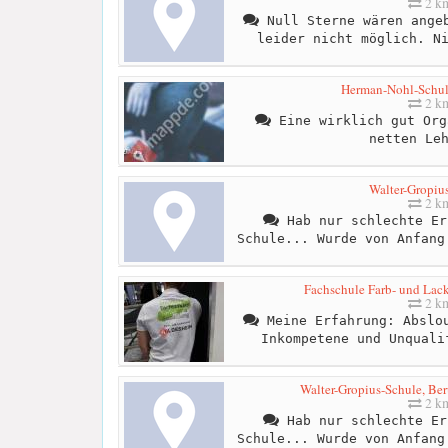
2 k
Null Sterne wären angeb
leider nicht möglich. N
Herman-Nohl-Schul
2 k
Eine wirklich gut Org
netten Le
Walter-Gropiu
2 k
Hab nur schlechte Er
Schule... Wurde von Anfang
Fachschule Farb- und Lac
2 k
Meine Erfahrung: Abslou
Inkompetene und Unquali
Walter-Gropius-Schule, Ber
2 k
Hab nur schlechte Er
Schule... Wurde von Anfang