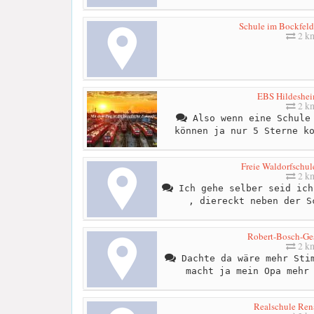
Schule im Bockfeld 
2 k
EBS Hildeshe
2 k
Also wenn eine Schule 
können ja nur 5 Sterne k
Freie Waldorfschul
2 k
Ich gehe selber seid ich
, diereckt neben der S
Robert-Bosch-Ge
2 k
Dachte da wäre mehr Stim
macht ja mein Opa mehr
Realschule Ren