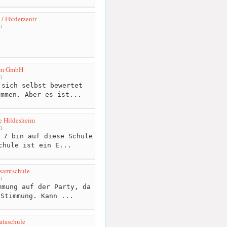
/ Förderzentr
m
im GmbH
m
sich selbst bewertet
ommen. Aber es ist...
e Hildesheim
m
 7 bin auf diese Schule
chule ist ein E...
samtschule
m
mung auf der Party, da
 Stimmung. Kann ...
ataschule