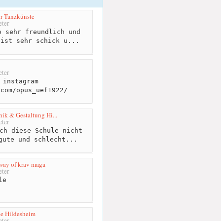
er Tanzkünste
ter
 sehr freundlich und
 ist sehr schick u...
ter
 instagram
.com/opus_uef1922/
ik & Gestaltung Hi...
ter
ch diese Schule nicht
gute und schlecht...
way of krav maga
ter
le
le Hildesheim
ter