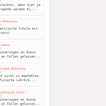
m
rachter, aber hier ja
irgends werden Ki...
e Hildesheim
m
anisierte Schule mit
hrern!
s-Schule
m
innerungen an diese
 an fallen gelassen...
ktechnik Hildesheim
m
t nicht zu empfehlen.
fizierte Lehrkrä...
ufsbildende Schule...
m
innerungen an diese
 an fallen gelassen...