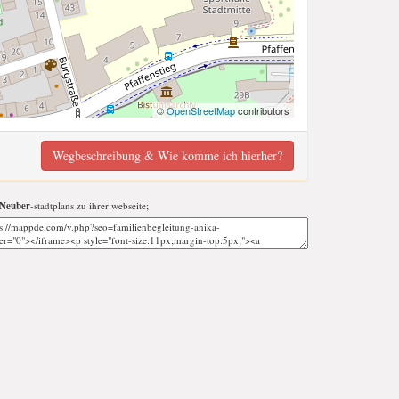
©
OpenStreetMap
contributors
Wegbeschreibung & Wie komme ich hierher?
 Neuber
-stadtplans zu ihrer webseite;