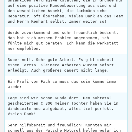
unzähligen Vertragswerkstätten, die im Grunde nur
auf eine positive Kundenbewertung aus sind und
den wesentlichen Aspekt, die fachmännische
Reparatur, oft übersehen. Vielen Dank an das Team
und Herrn Renhart selbst. Immer weiter so!
Wurde zuvorkommend und sehr freundlich bedient.
Man hat sich meinem Problem angenommen, ich
fühlte mich gut beraten. Ich kann die Werkstatt
nur empfehlen.
Super nett. Sehr gute Arbeit. Es gibt schnell
einen Termin. Kleinere Arbeiten wurden sofort
erledigt. Auch größeres dauert nicht lange.
Ein Profi vom Fach so muss das sein komme immer
wieder
Lage sind wir schon Kunde dort. Den subtotal
gescheiterten C 300 meiner Tochter haben Sie in
Windeseile neu aufgebaut, alles lief perfekt.
Vielen Dank!
Sehr hilfsbereit und freundlich! Konnten mir
schnell aus der Patsche Motoröl helfen wofür ich