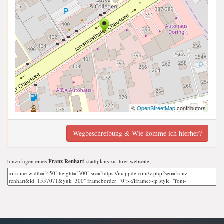
©
OpenStreetMap
contributors
Wegbeschreibung & Wie komme ich hierher?
hinzufügen eines
Franz Renhart
-stadtplans zu ihrer webseite;