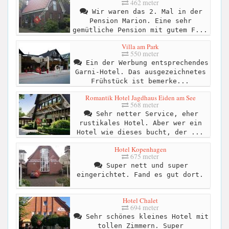
462 meter
Wir waren das 2. Mal in der
Pension Marion. Eine sehr
gemütliche Pension mit gutem F...
Villa am Park
550 meter
Ein der Werbung entsprechendes
Garni-Hotel. Das ausgezeichnetes
Frühstück ist bemerke...
Romantik Hotel Jagdhaus Eiden am See
568 meter
Sehr netter Service, eher
rustikales Hotel. Aber wer ein
Hotel wie dieses bucht, der ...
Hotel Kopenhagen
675 meter
Super nett und super
eingerichtet. Fand es gut dort.
Hotel Chalet
694 meter
Sehr schönes kleines Hotel mit
tollen Zimmern. Super