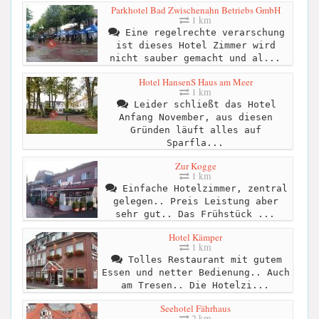
Parkhotel Bad Zwischenahn Betriebs GmbH
1 km
Eine regelrechte verarschung
ist dieses Hotel Zimmer wird
nicht sauber gemacht und al...
Hotel HansenS Haus am Meer
1 km
Leider schließt das Hotel
Anfang November, aus diesen
Gründen läuft alles auf
Sparfla...
Zur Kogge
1 km
Einfache Hotelzimmer, zentral
gelegen.. Preis Leistung aber
sehr gut.. Das Frühstück ...
Hotel Kämper
1 km
Tolles Restaurant mit gutem
Essen und netter Bedienung.. Auch
am Tresen.. Die Hotelzi...
Seehotel Fährhaus
2 km