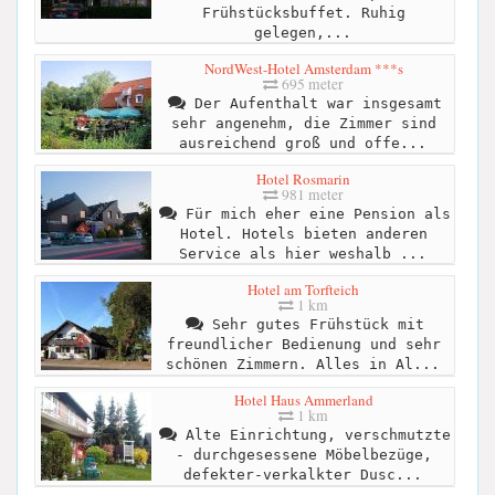
Frühstücksbuffet. Ruhig
gelegen,...
NordWest-Hotel Amsterdam ***s
695 meter
Der Aufenthalt war insgesamt
sehr angenehm, die Zimmer sind
ausreichend groß und offe...
Hotel Rosmarin
981 meter
Für mich eher eine Pension als
Hotel. Hotels bieten anderen
Service als hier weshalb ...
Hotel am Torfteich
1 km
Sehr gutes Frühstück mit
freundlicher Bedienung und sehr
schönen Zimmern. Alles in Al...
Hotel Haus Ammerland
1 km
Alte Einrichtung, verschmutzte
- durchgesessene Möbelbezüge,
defekter-verkalkter Dusc...