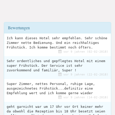
Bewertungen
Ich kann dieses Hotel sehr empfehlen. Sehr schöne
Zimmer nette Bedienung. Und ein reichhaltiges
Frühstück. Ich komme bestimmt noch öfters.
vor 9 jahren (02-02-2018)
Sehr ordentliches und gepflegtes Hotel mit einem
super Frühstück. Der Service ist sehr
zuvorkommend und familiär, Super !
vor 9 jahren (22-02-2018)
Super Zimmer, nettes Personal, ruhige Lage,
ausgezeichnetes Frühstück...definitiv eine
Empfehlung wert und ich komme gerne wieder
vor 9 jahren (14-02-2018)
geht garnicht war um 17 Uhr vor Ort keiner mehr
da obwohl die Rezeption bis 18 Uhr besetzt seien