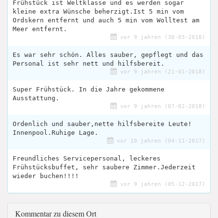
Frühstück ist Weltklasse und es werden sogar
kleine extra Wünsche beherzigt.Ist 5 min vom
Ordskern entfernt und auch 5 min vom Wolltest am
Meer entfernt.
vor 9 jahren (30-03-2018)
Es war sehr schön. Alles sauber, gepflegt und das
Personal ist sehr nett und hilfsbereit.
vor 9 jahren (21-01-2018)
Super Frühstück. In die Jahre gekommene
Ausstattung.
vor 9 jahren (07-02-2018)
Ordenlich und sauber,nette hilfsbereite Leute!
Innenpool.Ruhige Lage.
vor 10 jahren (04-11-2017)
Freundliches Servicepersonal, leckeres
Frühstücksbuffet, sehr saubere Zimmer.Jederzeit
wieder buchen!!!!
vor 9 jahren (05-12-2017)
Kommentar zu diesem Ort