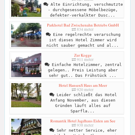
Alte Einrichtung, verschmutzte
- durchgesessene Möbelbezüge,
defekter-verkalkter Dusc...
Parkhotel Bad Zwischenahn Betriebs GmbH
834 meter
Eine regelrechte verarschung
ist dieses Hotel Zimmer wird
nicht sauber gemacht und al...
Zur Kogge
911 meter
Einfache Hotelzimmer, zentral
gelegen.. Preis Leistung aber
sehr gut.. Das Frühstück ...
Hotel HansenS Haus am Meer
920 meter
Leider schließt das Hotel
Anfang November, aus diesen
Gründen läuft alles auf
Sparfla...
Romantik Hotel Jagdhaus Eiden am See
938 meter
Sehr netter Service, eher