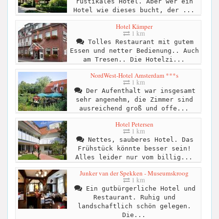
rustikales Hotel. Aber wer ein
Hotel wie dieses bucht, der ...
Hotel Kämper
1 km
Tolles Restaurant mit gutem
Essen und netter Bedienung.. Auch
am Tresen.. Die Hotelzi...
NordWest-Hotel Amsterdam ***s
1 km
Der Aufenthalt war insgesamt
sehr angenehm, die Zimmer sind
ausreichend groß und offe...
Hotel Petersen
1 km
Nettes, sauberes Hotel. Das
Frühstück könnte besser sein!
Alles leider nur vom billig...
Junker van der Spekken - Museumskroog
1 km
Ein gutbürgerliche Hotel und
Restaurant. Ruhig und
landschaftlich schön gelegen.
Die...