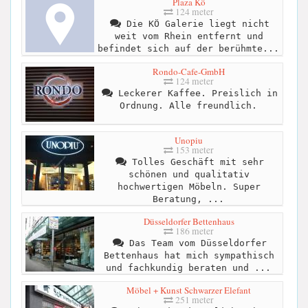
Plaza Kö
124 meter
Die KÖ Galerie liegt nicht
weit vom Rhein entfernt und
befindet sich auf der berühmte...
Rondo-Cafe-GmbH
124 meter
Leckerer Kaffee. Preislich in
Ordnung. Alle freundlich.
Unopiu
153 meter
Tolles Geschäft mit sehr
schönen und qualitativ
hochwertigen Möbeln. Super
Beratung, ...
Düsseldorfer Bettenhaus
186 meter
Das Team vom Düsseldorfer
Bettenhaus hat mich sympathisch
und fachkundig beraten und ...
Möbel + Kunst Schwarzer Elefant
251 meter