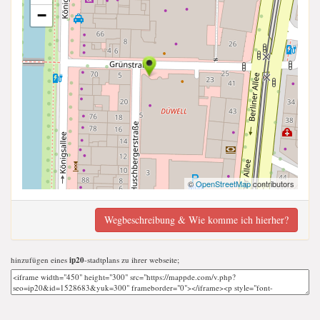
−
©
OpenStreetMap
contributors
Wegbeschreibung & Wie komme ich hierher?
hinzufügen eines
ip20
-stadtplans zu ihrer webseite;