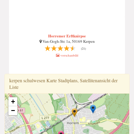
Horremer Erftknirpse
Van-Gogh-Str. 1a, 50169 Kerpen
(21)
vorschaubild
kerpen schulwesen Karte Stadtplans, Satellitenansicht der
Liste
+
−