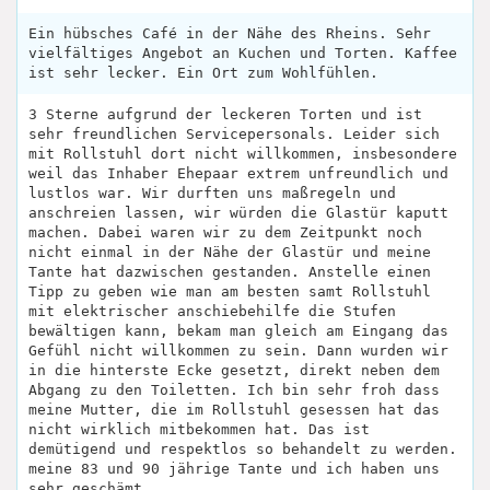
Ein hübsches Café in der Nähe des Rheins. Sehr
vielfältiges Angebot an Kuchen und Torten. Kaffee
ist sehr lecker. Ein Ort zum Wohlfühlen.
3 Sterne aufgrund der leckeren Torten und ist
sehr freundlichen Servicepersonals. Leider sich
mit Rollstuhl dort nicht willkommen, insbesondere
weil das Inhaber Ehepaar extrem unfreundlich und
lustlos war. Wir durften uns maßregeln und
anschreien lassen, wir würden die Glastür kaputt
machen. Dabei waren wir zu dem Zeitpunkt noch
nicht einmal in der Nähe der Glastür und meine
Tante hat dazwischen gestanden. Anstelle einen
Tipp zu geben wie man am besten samt Rollstuhl
mit elektrischer anschiebehilfe die Stufen
bewältigen kann, bekam man gleich am Eingang das
Gefühl nicht willkommen zu sein. Dann wurden wir
in die hinterste Ecke gesetzt, direkt neben dem
Abgang zu den Toiletten. Ich bin sehr froh dass
meine Mutter, die im Rollstuhl gesessen hat das
nicht wirklich mitbekommen hat. Das ist
demütigend und respektlos so behandelt zu werden.
meine 83 und 90 jährige Tante und ich haben uns
sehr geschämt.