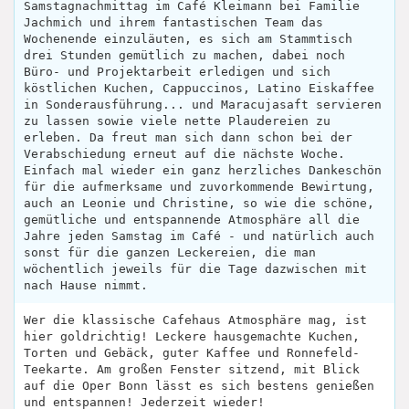
Samstagnachmittag im Café Kleimann bei Familie
Jachmich und ihrem fantastischen Team das
Wochenende einzuläuten, es sich am Stammtisch
drei Stunden gemütlich zu machen, dabei noch
Büro- und Projektarbeit erledigen und sich
köstlichen Kuchen, Cappuccinos, Latino Eiskaffee
in Sonderausführung... und Maracujasaft servieren
zu lassen sowie viele nette Plaudereien zu
erleben. Da freut man sich dann schon bei der
Verabschiedung erneut auf die nächste Woche.
Einfach mal wieder ein ganz herzliches Dankeschön
für die aufmerksame und zuvorkommende Bewirtung,
auch an Leonie und Christine, so wie die schöne,
gemütliche und entspannende Atmosphäre all die
Jahre jeden Samstag im Café - und natürlich auch
sonst für die ganzen Leckereien, die man
wöchentlich jeweils für die Tage dazwischen mit
nach Hause nimmt.
Wer die klassische Cafehaus Atmosphäre mag, ist
hier goldrichtig! Leckere hausgemachte Kuchen,
Torten und Gebäck, guter Kaffee und Ronnefeld-
Teekarte. Am großen Fenster sitzend, mit Blick
auf die Oper Bonn lässt es sich bestens genießen
und entspannen! Jederzeit wieder!