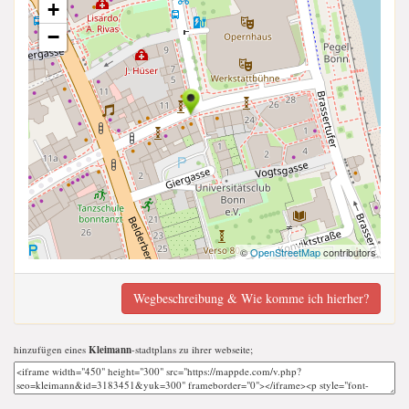
+
−
©
OpenStreetMap
contributors
Wegbeschreibung & Wie komme ich hierher?
hinzufügen eines
Kleimann
-stadtplans zu ihrer webseite;