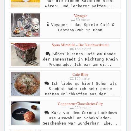
nur die blöden Kalorien nicht
wären! und leckerer Kaffee....
Voyager
50 meter
Voyager - das Spiele-Café &
Fantasy-Pub in Bonn
Spira Mirabilis - Die Naschwerkstatt
168 meter
Süßes kleines Café am Rande
der Innenstadt in Richtung Rhein
Promenade. Ich war am ei...
Café Blau
175 meter
Ich liebe es hier! Schon als
Student habe ich sehr gerne
meinen Milchkaffee aus der ...
Coppeneur Chocolatier City
220 meter
Kurz vor dem Corona-Lockdown
Die Auswahl an Schokoladen-
Geschenken war wunderbar. Ebe...