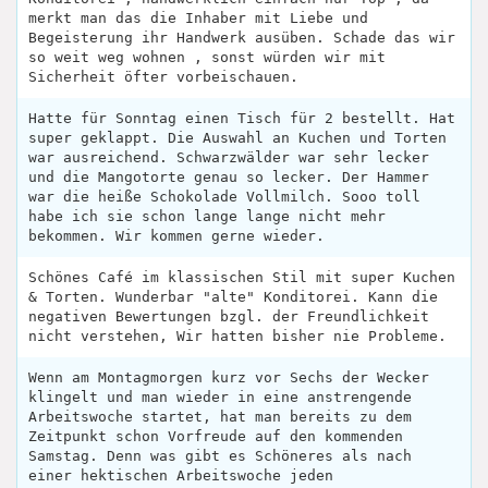
merkt man das die Inhaber mit Liebe und
Begeisterung ihr Handwerk ausüben. Schade das wir
so weit weg wohnen , sonst würden wir mit
Sicherheit öfter vorbeischauen.
Hatte für Sonntag einen Tisch für 2 bestellt. Hat
super geklappt. Die Auswahl an Kuchen und Torten
war ausreichend. Schwarzwälder war sehr lecker
und die Mangotorte genau so lecker. Der Hammer
war die heiße Schokolade Vollmilch. Sooo toll
habe ich sie schon lange lange nicht mehr
bekommen. Wir kommen gerne wieder.
Schönes Café im klassischen Stil mit super Kuchen
& Torten. Wunderbar "alte" Konditorei. Kann die
negativen Bewertungen bzgl. der Freundlichkeit
nicht verstehen, Wir hatten bisher nie Probleme.
Wenn am Montagmorgen kurz vor Sechs der Wecker
klingelt und man wieder in eine anstrengende
Arbeitswoche startet, hat man bereits zu dem
Zeitpunkt schon Vorfreude auf den kommenden
Samstag. Denn was gibt es Schöneres als nach
einer hektischen Arbeitswoche jeden