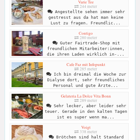
Varie Tee
244 meter
Angestellte sehen immer sehr
gestresst aus da hat man keine
Lust zu fragen. Freundlic...
Contigo
280 meter
Guter Fairtrade-Shop mit
freundlichen Mitarbeiter:innen,
die ihren Laden wirklich in-...
Cafe Faz mit Infopunkt
285 meter
Ich bin dreimal die Woche zur
Dialyse dort, sehr freundliches
Personal und gute Ärzte...
Gelateria La Dolce Vita Bonn
289 meter
Sehr lecker, aber leider sehr
teuer. Gerade in den kalten Tagen
ist es super wenn ma...
Voigt
338 meter
Brötchen sind halt Standard