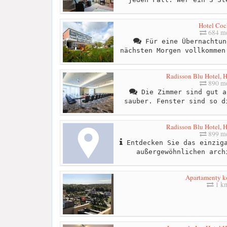
Hotel Coc
684 me
Für eine Übernachtun
nächsten Morgen vollkommen
Radisson Blu Hotel, 
890 me
Die Zimmer sind gut a
sauber. Fenster sind so d
Radisson Blu Hotel, 
899 me
Entdecken Sie das einziga
außergewöhnlichen arch
Apartamenty k
1 k