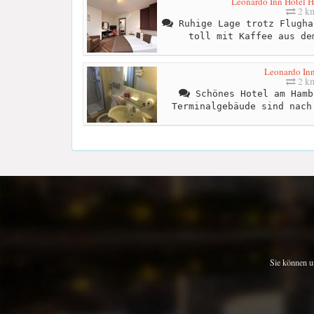
Leonardo Inn Hotel H
2 k
Ruhige Lage trotz Flugha
toll mit Kaffee aus de
Leonardo Inn
2 k
Schönes Hotel am Hamb
Terminalgebäude sind nach
Sie können u