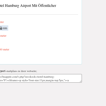
l Hamburg Airport Mit Öffentlicher
ter
606
meter
80 meter
rport
-stadtplans zu ihrer webseite;