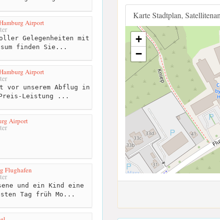
Karte Stadtplan, Satellitena
 Hamburg Airport
ter
+
oller Gelegenheiten mit
ssum finden Sie...
−
 Hamburg Airport
ter
t vor unserem Abflug in
Preis-Leistung ...
rg Airport
ter
g Flughafen
ter
ene und ein Kind eine
hsten Tag früh Mo...
el