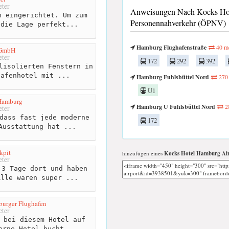
ter
Anweisungen Nach Kocks Hote
 eingerichtet. Um zum
Personennahverkehr (ÖPNV)
 die Lage perfekt...
Hamburg Flughafenstraße
40 me
 GmbH
ter
172
292
392
lisolierten Fenstern in
hafenhotel mit ...
Hamburg Fuhlsbüttel Nord
270 
U1
 Hamburg
Hamburg U Fuhlsbüttel Nord
2
ter
dass fast jede moderne
172
Ausstattung hat ...
kpit
hinzufügen eines
Kocks Hotel Hamburg Ai
ter
3 Tage dort und haben
Alle waren super ...
burger Flughafen
ter
 bei diesem Hotel auf
erne Hotel bucht,...