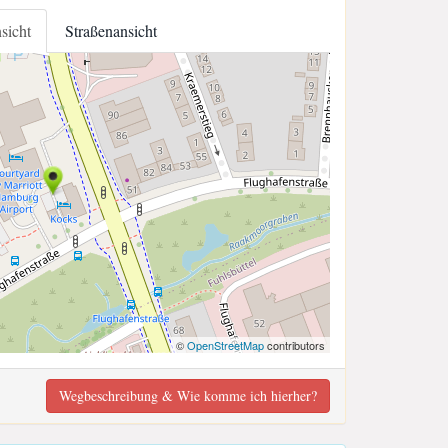
nsicht
Straßenansicht
©
OpenStreetMap
contributors
Wegbeschreibung & Wie komme ich hierher?