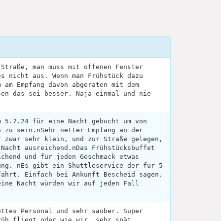
 Straße, man muss mit offenen Fenster
es nicht aus. Wenn man Frühstück dazu
m am Empfang davon abgeraten mit dem
sen das sei besser. Naja einmal und nie
m 5.7.24 für eine Nacht gebucht um von
n zu sein.nSehr netter Empfang an der
r zwar sehr klein, und zur Straße gelegen,
 Nacht ausreichend.nDas Frühstücksbuffet
ichend und für jeden Geschmack etwas
ung. nEs gibt ein Shuttleservice der für 5
fährt. Einfach bei Ankunft Bescheid sagen.
eine Nacht würden wir auf jeden Fall
ettes Personal und sehr sauber. Super
rüh fliegt oder wie wir, sehr spät