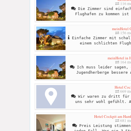
116 me
Die Zimmer sind einfach
Flughafen zu kommen ist
meinHotel
156 me
Einfache Zimmer mit schal
einem schlichten Flug
meinHotel in
164 me
Ich muss leider sagen, 
Jugendherberge bessere 
Hotel Coc
669 me
Wir waren zu dritt für 
uns sehr wohl gefühlt. 
Hotel Cockpit am Ham
681 me
Preis Leistung stimmen
jeden Fall. Wer ein 3 St