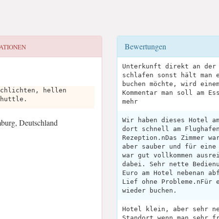
Bewertungen
ATIONEN
Unterkunft direkt an der
schlafen sonst hält man 
buchen möchte, wird eine
chlichten, hellen
Kommentar man soll am Es
huttle.
mehr
Wir haben dieses Hotel a
burg, Deutschland
dort schnell am Flughafe
Rezeption.nDas Zimmer wa
aber sauber und für eine
war gut vollkommen ausre
dabei. Sehr nette Bedien
Euro am Hotel nebenan ab
Lief ohne Probleme.nFür 
wieder buchen.
Hotel klein, aber sehr n
Standort wenn man sehr f