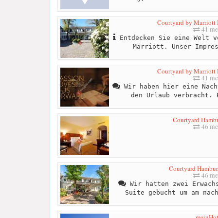
Courtyard by Marriott
41 me
Entdecken Sie eine Welt v
Marriott. Unser Impre
Courtyard by Marriott
41 me
Wir haben hier eine Nach
den Urlaub verbracht. 
Courtyard Hambu
46 me
Courtyard Hambur
46 me
Wir hatten zwei Erwachs
Suite gebucht um am näc
meinHot