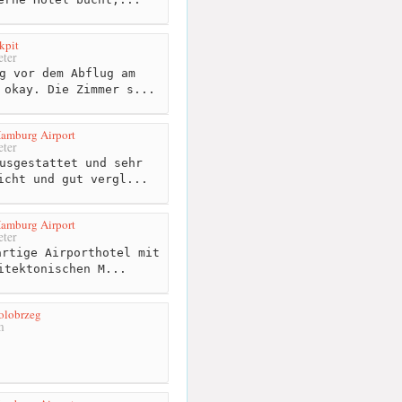
kpit
ter
g vor dem Abflug am
 okay. Die Zimmer s...
Hamburg Airport
ter
usgestattet und sehr
icht und gut vergl...
Hamburg Airport
ter
rtige Airporthotel mit
itektonischen M...
olobrzeg
m