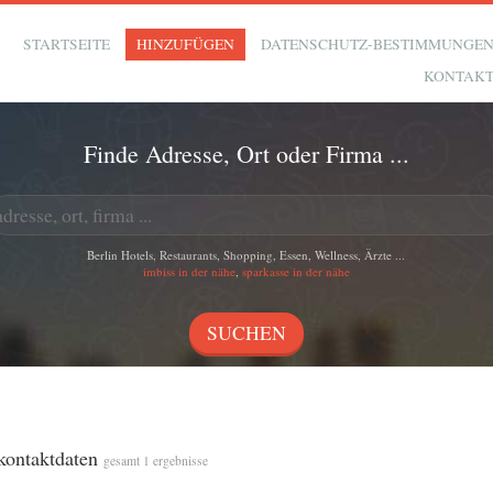
STARTSEITE
HINZUFÜGEN
DATENSCHUTZ-BESTIMMUNGE
KONTAK
Finde Adresse, Ort oder Firma ...
Berlin Hotels, Restaurants, Shopping, Essen, Wellness, Ärzte ...
imbiss in der nähe
,
sparkasse in der nähe
 kontaktdaten
gesamt 1 ergebnisse