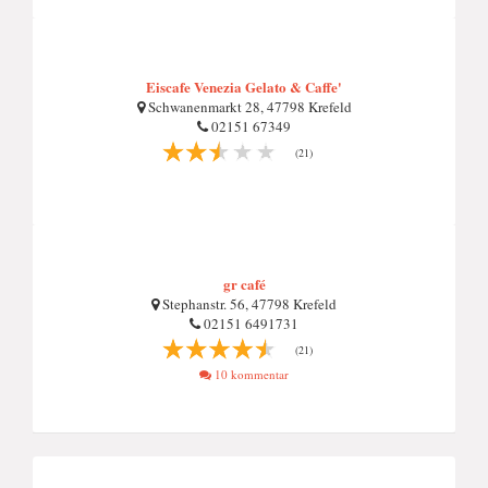
Eiscafe Venezia Gelato & Caffe'
Schwanenmarkt 28, 47798 Krefeld
02151 67349
(21)
gr café
Stephanstr. 56, 47798 Krefeld
02151 6491731
(21)
10 kommentar