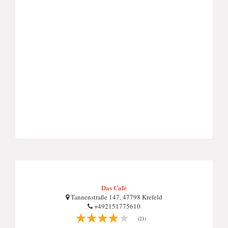
Das Café
Tannenstraße 147, 47798 Krefeld
+492151775610
(21)